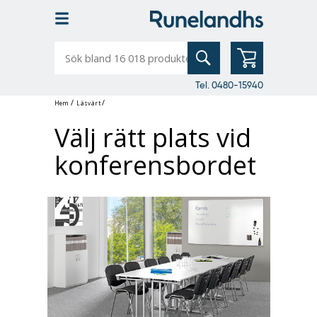
Sök
bland
16
018
produkter
Tel. 0480-15940
/
/
Hem
Läsvärt
Välj rätt plats vid
konferensbordet