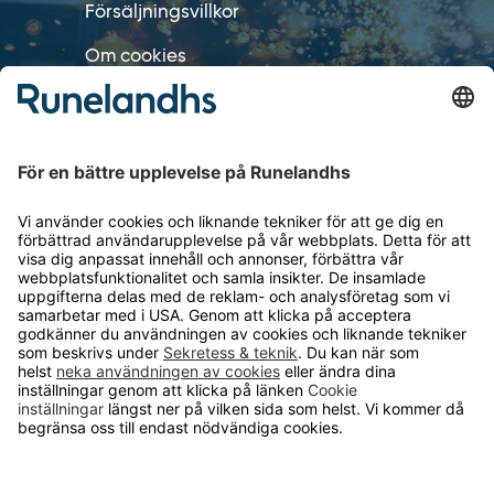
Försäljningsvillkor
Om cookies
Personuppgiftshantering
Cookie inställningar
OM RUNELANDHS
Om Runelandhs
Köpvillkor
Därför ska du välja oss
Lediga jobb
Kvalitets- och miljöpolicy
Läsvärt