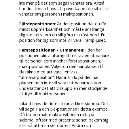
lite mer på det som sägs i vänster öra. Alltså
har du störst chans att påverka om du sitter till
vänster om personen i maktpositionen.
Fjärdepositionen
: Är den position där du får
minst uppmärksamhet och måste anstränga
dig lite extra om du vill göra din röst hörd. En
position för dig som inte vill vara i rampljuset.
Femtepositionen - Utmanaren
: I den här
positionen blir vi utpräglat mer av en utmanare
till personen som innehar förstapositionen,
maktpositionen. Väljer du den här platsen får
du räkna med att vara i en viss
”utmanarposition”. Hamnar du på den här
platsen men inte vill vara i utmanarposition
underlättar det att visa upp en mer stödjande
attityd till maktpersonen.
Ibland finns det inte stolar vid kortsidorna. Det
vill säga 1:a och 5:e-positionen i detta exempel.
Då blir normalt maktpositionen mitt på
sidorna, oftast med presentationen bakom sig
eller så att man ser dörren. Andra och