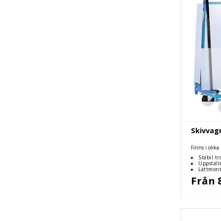
Skivvagn
Finns i olik
Stabil tr
Uppställ
gummiprofi
Lättmont
Från 