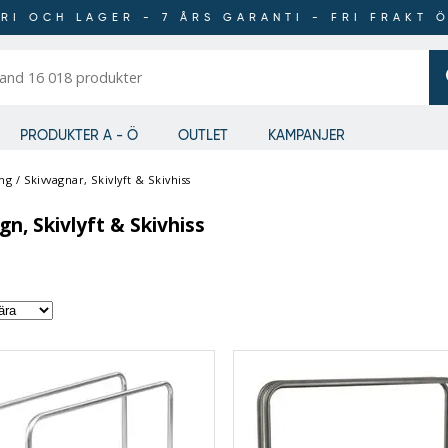
RI OCH LAGER - 7 ÅRS GARANTI - FRI FRAKT 
er
PRODUKTER A - Ö
OUTLET
KAMPANJER
ing
/
Skivvagnar, Skivlyft & Skivhiss
gn, Skivlyft & Skivhiss
Order
by