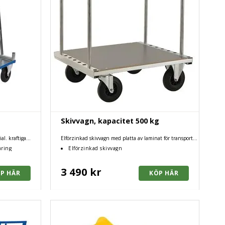
Skivvagn, kapacitet 500 kg
al. kraftiga
Elförzinkad skivvagn med platta av laminat för transport
a miljöer.
av skivor och långgods
aring
Elförzinkad skivvagn
3 490 kr