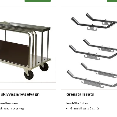
l skivvagn/bygelvagn
Grenställssats
vvagn/bygelvagn
Innehåller 6 st rör
l skivvagn/bygelvagn
Grenställssats 6 st rör