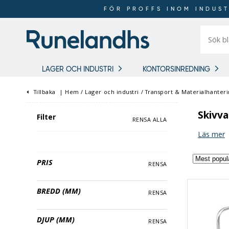
FÖR PROFFS INOM INDUST
Sök
bland
16
018
produkt
LAGER OCH INDUSTRI
KONTORSINREDNING
Tillbaka
|
Hem
/
Lager och industri
/
Transport & Materialhanter
Skivva
Filter
RENSA ALLA
Läs mer
PRIS
RENSA
BREDD (MM)
RENSA
DJUP (MM)
RENSA