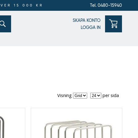
Tel. 0480-15940
ÖVER 15 000 KR
SKAPA KONTO
LOGGA IN
Visning
per
Visning
per sida
sida