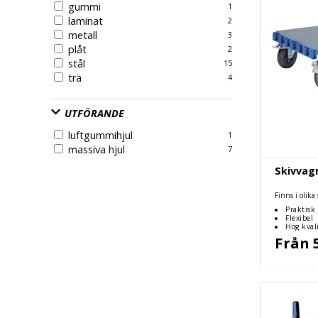
gummi
1
laminat
2
metall
3
plåt
2
stål
15
trä
4
UTFÖRANDE
luftgummihjul
1
massiva hjul
7
Skivvagn
Finns i olika
Praktisk
Flexibel
Hög kval
Från 