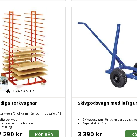
2
VARIANTER
idiga torkvagnar
Skivgodsvagn med luftgu
orkvagn för olika miljöer och industrier, från
geri.
dig torkvagn
Skivgodsvagn för transport av skivo
 miljöer och industrier
Kapacitet 200 kg
t 250 kg
7 290 kr
3 390 kr