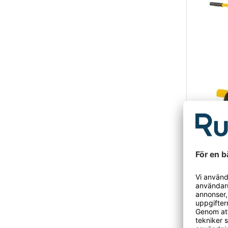
Skivgod
Kapacitet 20
Perfekta 
1 890 