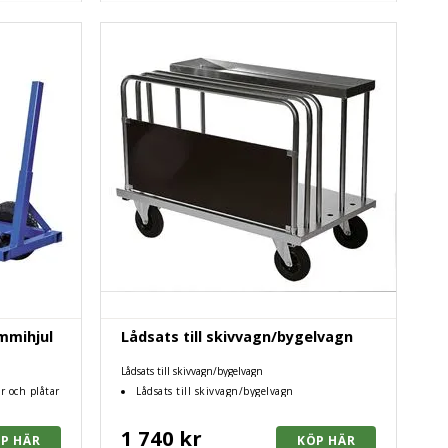
mmihjul
Lådsats till skivvagn/bygelvagn
Lådsats till skivvagn/bygelvagn
r och plåtar
Lådsats till skivvagn/bygelvagn
1 740 kr