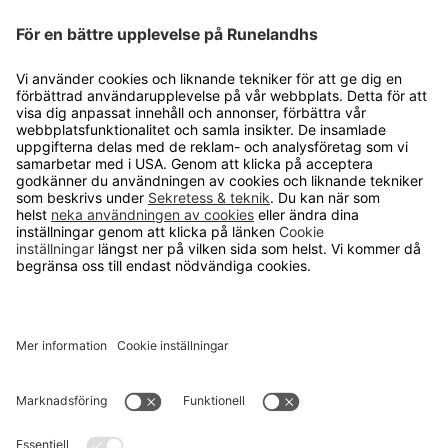
Cookie inställningar
OM RUNELANDHS
Om Runelandhs
Köpvillkor
Därför ska du välja oss
Lediga jobb
Kvalitets- och miljöpolicy
Läsvärt
TELEFON
0480-15940