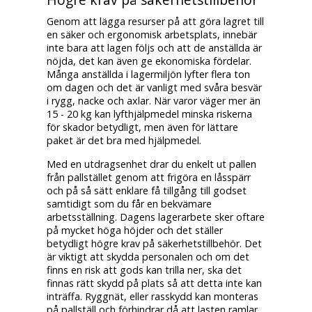
Högre krav på säkerhetstillbehör
Genom att lägga resurser på att göra lagret till
en säker och ergonomisk arbetsplats, innebär
inte bara att lagen följs och att de anställda är
nöjda, det kan även ge ekonomiska fördelar.
Många anställda i lagermiljön lyfter flera ton
om dagen och det är vanligt med svåra besvär
i rygg, nacke och axlar. När varor väger mer än
15 - 20 kg kan lyfthjälpmedel minska riskerna
för skador betydligt, men även för lättare
paket är det bra med hjälpmedel.
Med en utdragsenhet drar du enkelt ut pallen
från pallstället genom att frigöra en låsspärr
och på så sätt enklare få tillgång till godset
samtidigt som du får en bekvämare
arbetsställning. Dagens lagerarbete sker oftare
på mycket höga höjder och det ställer
betydligt högre krav på säkerhetstillbehör. Det
är viktigt att skydda personalen och om det
finns en risk att gods kan trilla ner, ska det
finnas rätt skydd på plats så att detta inte kan
inträffa. Ryggnät, eller rasskydd kan monteras
på pallställ och förhindrar då att lasten ramlar