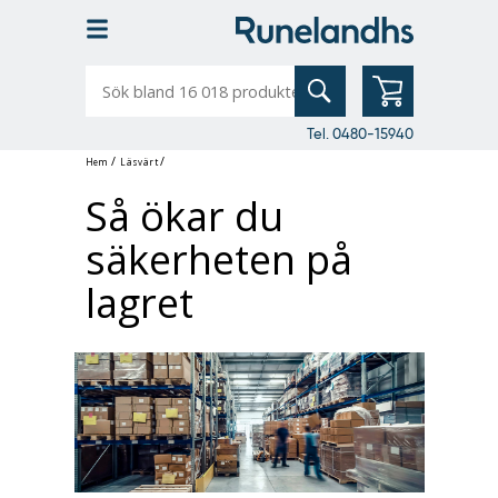
Sök
bland
16
018
produkter
Tel. 0480-15940
/
/
Hem
Läsvärt
Så ökar du
säkerheten på
lagret