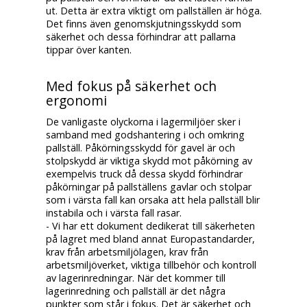
ut. Detta är extra viktigt om pallställen är höga.
Det finns även genomskjutningsskydd som
säkerhet och dessa förhindrar att pallarna
tippar över kanten.
Med fokus på säkerhet och
ergonomi
De vanligaste olyckorna i lagermiljöer sker i
samband med godshantering i och omkring
pallställ. Påkörningsskydd för gavel är och
stolpskydd är viktiga skydd mot påkörning av
exempelvis truck då dessa skydd förhindrar
påkörningar på pallställens gavlar och stolpar
som i värsta fall kan orsaka att hela pallställ blir
instabila och i värsta fall rasar.
- Vi har ett dokument dedikerat till säkerheten
på lagret med bland annat Europastandarder,
krav från arbetsmiljölagen, krav från
arbetsmiljöverket, viktiga tillbehör och kontroll
av lagerinredningar. När det kommer till
lagerinredning och pallställ är det några
punkter som står i fokus. Det är säkerhet och