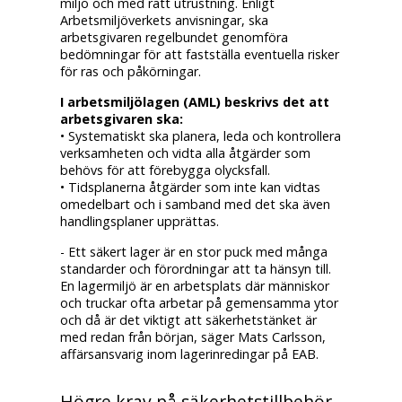
miljö och med rätt utrustning. Enligt
Arbetsmiljöverkets anvisningar, ska
arbetsgivaren regelbundet genomföra
bedömningar för att fastställa eventuella risker
för ras och påkörningar.
I arbetsmiljölagen (AML) beskrivs det att
arbetsgivaren ska:
• Systematiskt ska planera, leda och kontrollera
verksamheten och vidta alla åtgärder som
behövs för att förebygga olycksfall.
• Tidsplanerna åtgärder som inte kan vidtas
omedelbart och i samband med det ska även
handlingsplaner upprättas.
- Ett säkert lager är en stor puck med många
standarder och förordningar att ta hänsyn till.
En lagermiljö är en arbetsplats där människor
och truckar ofta arbetar på gemensamma ytor
och då är det viktigt att säkerhetstänket är
med redan från början, säger Mats Carlsson,
affärsansvarig inom lagerinredingar på EAB.