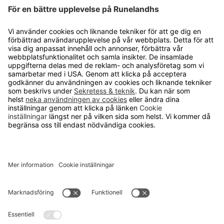
OM RUNELANDHS
Om Runelandhs
Köpvillkor
Därför ska du välja oss
Lediga jobb
Kvalitets- och miljöpolicy
Läsvärt
TELEFON
0480-15940