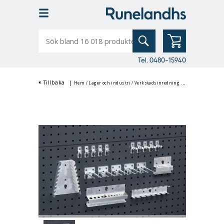
Sök
bland
16
018
produkter
Tel. 0480-15940
Tillbaka
|
Hem
/
Lager och industri
/
Verkstadsinredning
/
Verktygsvagnar & 