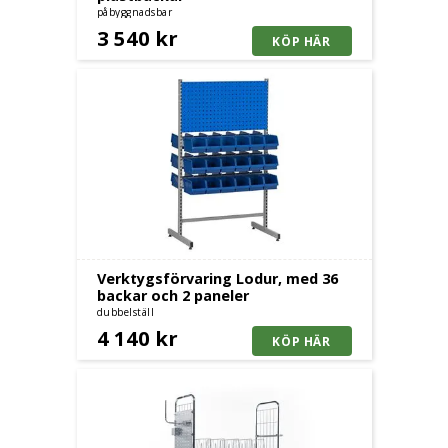
påbyggnadsbar
3 540 kr
Verktygsförvaring Lodur, med 36
backar och 2 paneler
dubbelställ
4 140 kr