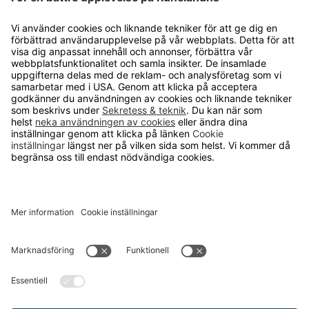
OM RUNELANDHS
Om Runelandhs
Köpvillkor
Därför ska du välja oss
Lediga jobb
Kvalitets- och miljöpolicy
Läsvärt
TELEFON
0480-15940
E-POST