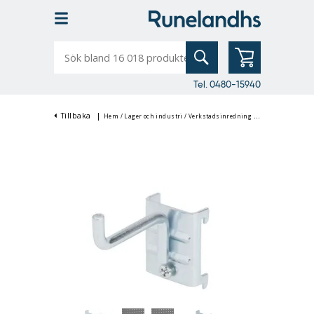
Sök
bland
16
018
produkter
Tel. 0480-15940
Tillbaka
|
Hem
/
Lager och industri
/
Verkstadsinredning
/
Verktygsvagnar & 