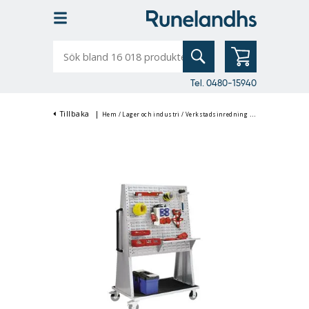
Sök
bland
16
018
produkter
Tel. 0480-15940
Tillbaka
|
Hem
/
Lager och industri
/
Verkstadsinredning
/
Verkstadsvagnar 