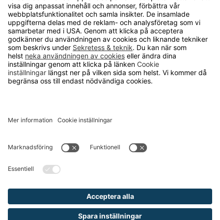
OM RUNELANDHS
Om Runelandhs
Köpvillkor
Därför ska du välja oss
Lediga jobb
Kvalitets- och miljöpolicy
Läsvärt
TELEFON
0480-15940