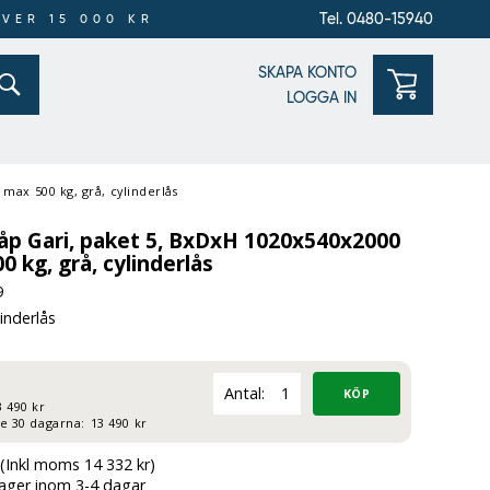
Tel. 0480-15940
ÖVER 15 000 KR
SKAPA KONTO
LOGGA IN
max 500 kg, grå, cylinderlås
åp Gari, paket 5, BxDxH 1020x540x2000
 kg, grå, cylinderlås
9
inderlås
Antal:
3 490 kr
te 30 dagarna:
13 490 kr
(Inkl moms 14 332 kr)
lager inom 3-4 dagar