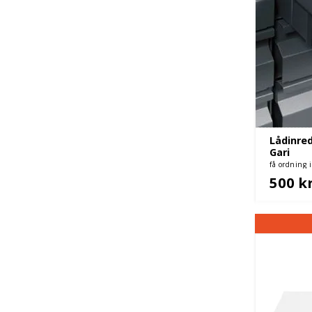
Lådinred
Gari
få ordning i
500 k