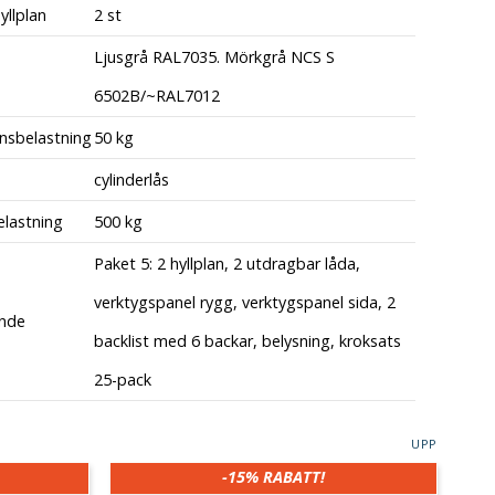
yllplan
2 st
Ljusgrå RAL7035. Mörkgrå NCS S
6502B/~RAL7012
ansbelastning
50 kg
cylinderlås
lastning
500 kg
Paket 5: 2 hyllplan, 2 utdragbar låda,
verktygspanel rygg, verktygspanel sida, 2
nde
backlist med 6 backar, belysning, kroksats
25-pack
UPP
-15%
RABATT!