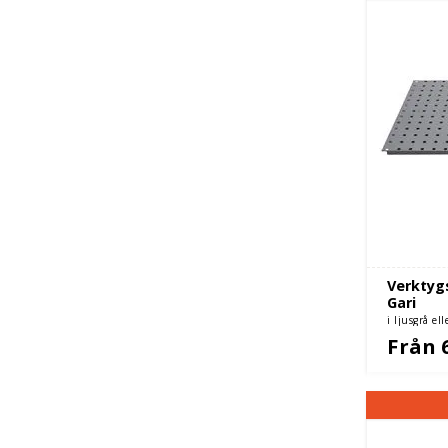
Verktygs
Gari
i ljusgrå el
Från 