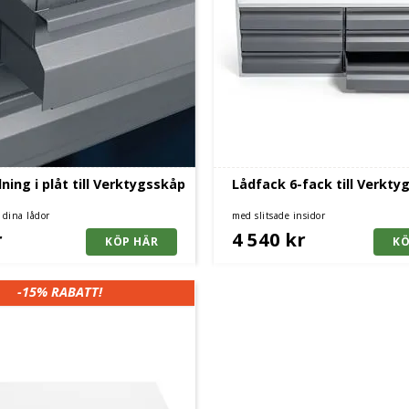
ning i plåt till Verktygsskåp
Lådfack 6-fack till Verkty
 dina lådor
med slitsade insidor
r
4 540 kr
-15%
RABATT!