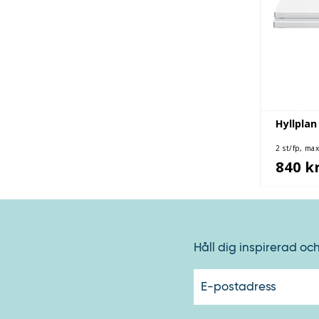
Hyllplan
2 st/fp, ma
840 k
Håll dig inspirerad oc