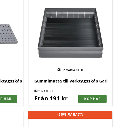
2
VARIANTER
erktygsskåp
Gummimatta till Verktygsskåp Gari
dämpar oljud
Från 191 kr
-15%
RABATT!