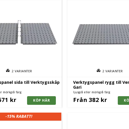
2
VARIANTER
2
VARIANTER
panel sida till Verktygsskåp
Verktygspanel rygg till V
Gari
ler mörkgrå färg
ljusgrå eller mörkgrå färg
671 kr
Från 382 kr
-15%
RABATT!