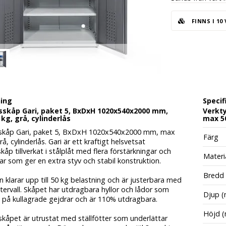
FINNS I 10
ning
Specif
sskåp Gari, paket 5, BxDxH 1020x540x2000 mm,
Verkty
kg, grå, cylinderlås
max 50
skåp Gari, paket 5, BxDxH 1020x540x2000 mm, max
Färg
rå, cylinderlås. Gari är ett kraftigt helsvetsat
kåp tillverkat i stålplåt med flera förstärkningar och
Materi
r som ger en extra styv och stabil konstruktion.
Bredd
n klarar upp till 50 kg belastning och är justerbara med
ervall. Skåpet har utdragbara hyllor och lådor som
Djup 
t på kullagrade gejdrar och är 110% utdragbara.
Höjd 
kåpet är utrustat med ställfötter som underlättar