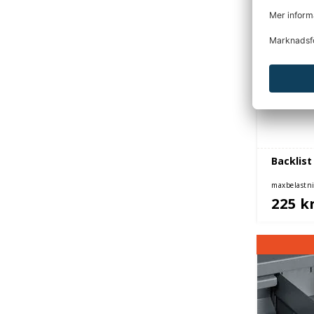
Backlist
maxbelastn
225 k