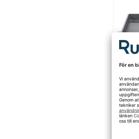
Utdragba
25kg
max 25 kg
1 340 