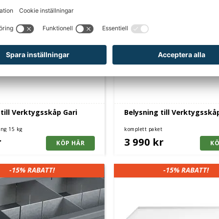
 till Verktygsskåp Gari
Belysning till Verktygsskå
ing 15 kg
komplett paket
r
3 990 kr
-15%
RABATT!
-15%
RABATT!