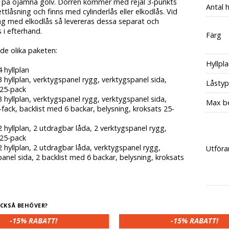
g på ojämna golv. Dörren kommer med rejäl 3-punkts
Antal h
ttlåsning och finns med cylinderlås eller elkodlås. Vid
ng med elkodlås så levereras dessa separat och
 i efterhand.
Färg
i de olika paketen:
Hyllpl
4 hyllplan
3 hyllplan, verktygspanel rygg, verktygspanel sida,
Låstyp
 25-pack
3 hyllplan, verktygspanel rygg, verktygspanel sida,
Max be
-fack, backlist med 6 backar, belysning, kroksats 25-
2 hyllplan, 2 utdragbar låda, 2 verktygspanel rygg,
 25-pack
2 hyllplan, 2 utdragbar låda, verktygspanel rygg,
Utföra
anel sida, 2 backlist med 6 backar, belysning, kroksats
CKSÅ BEHÖVER?
-15%
RABATT!
-15%
RABATT!