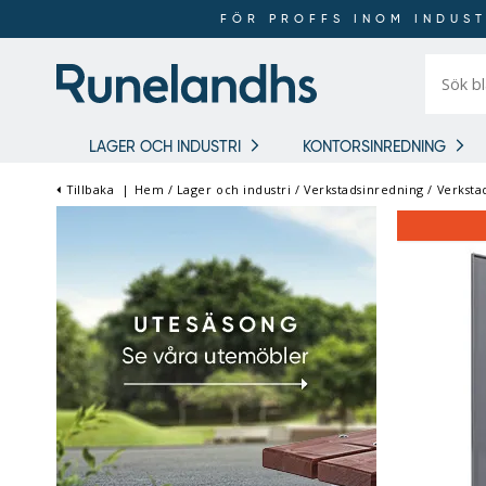
FÖR PROFFS INOM INDUST
Sök
bland
16
018
produkt
LAGER OCH INDUSTRI
KONTORSINREDNING
Tillbaka
|
Hem
/
Lager och industri
/
Verkstadsinredning
/
Verksta
FÖR PROFFS INOM
INDUSTRI OCH LAGER