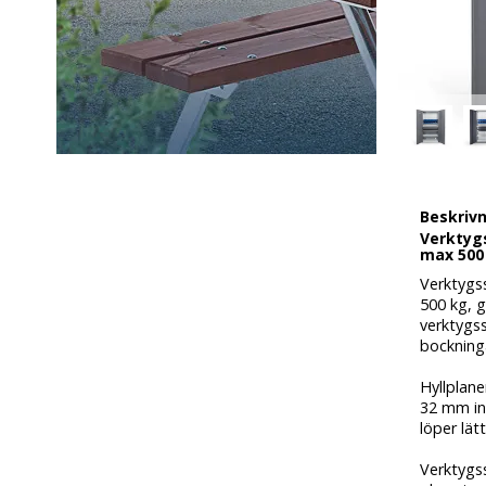
Beskriv
Verktyg
max 500 
Verktygs
500 kg, g
verktygss
bockninga
Hyllplane
32 mm int
löper lät
Verktygss