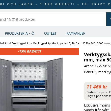
RI OCH LAGER - 7 ÅRS GARANTI - FRI FRAKT 
er
PRODUKTER A - Ö
OUTLET
KAMPANJER
dsskåp & Verktygsskåp
/
Verktygsskåp Gari, paket 5, BxDxH 1020x540x2000 mm, 
-15%
RABATT!
Verktygssk
mm, max 500
Art.nr: 12-
67816
Paket 5, med cyl
11 466 kr
Ordinarie pris:
1
Lägsta pris senas
Exklusive moms 
Sänds från vårt 