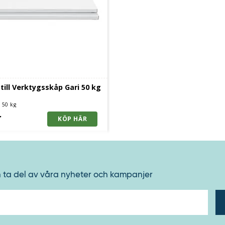
 till Verktygsskåp Gari 50 kg
x 50 kg
r
h ta del av våra nyheter och kampanjer
E-
post