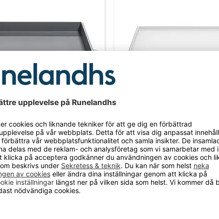
r låda till Verktygsskåp Gari
Utdragbart hyllplan till V
Gari 50kg
Maximal belastning 50 kg
kr
1 190 kr
-15%
RABATT!
-15%
RABATT!