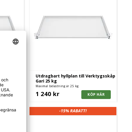
erktygsskåp
Utdragbart hyllplan till Verktygsskåp
Gari 25 kg
Maximal belastning är 25 kg
1 240 kr
-15%
RABATT!