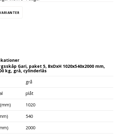
 VARIANTER
ikationer
gsskåp Gari, paket 5, BxDxH 1020x540x2000 mm,
0 kg, grå, cylinderlås
grå
al
plåt
 (mm)
1020
(mm)
540
(mm)
2000