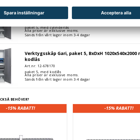
p Gari, paket 5, BxDxH 1020x540x2000 mm, max 500 kg, grå, cylind
Verktygsskåp Gari, paket 5, BxDxH 1020x540x2000 
cylinderlås
Art.nr: 12-
678169
paket 5, med cylinderlås
Alla priser är exklusive moms.
Sänds från vårt lager inom 3-4 dagar
p Gari, paket 5, BxDxH 1020x540x2000 mm, max 500 kg, grå, kodlå
Verktygsskåp Gari, paket 5, BxDxH 1020x540x2000 
kodlås
Art.nr: 12-
678170
paket 5, med kodlås
Alla priser är exklusive moms.
Sänds från vårt lager inom 3-4 dagar
CKSÅ BEHÖVER?
-15%
RABATT!
-15%
RABATT!