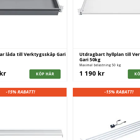
r låda till Verktygsskåp Gari
Utdragbart hyllplan till V
Gari 50kg
Maximal belastning 50 kg
kr
1 190 kr
-15%
RABATT!
-15%
RABATT!