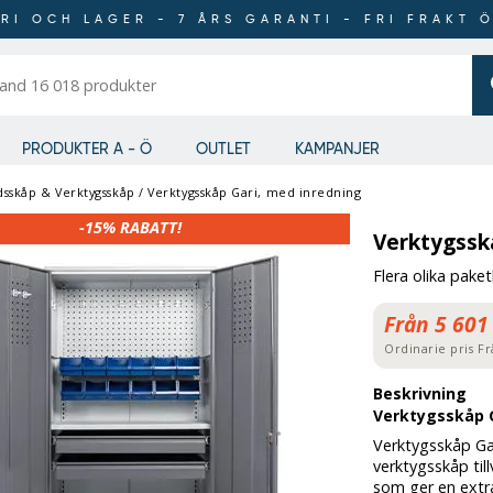
RI OCH LAGER - 7 ÅRS GARANTI - FRI FRAKT 
er
PRODUKTER A - Ö
OUTLET
KAMPANJER
dsskåp & Verktygsskåp
/
Verktygsskåp Gari, med inredning
-15%
RABATT!
Verktygssk
Flera olika pake
Från 5 601
Ordinarie pris
Fr
Beskrivning
Verktygsskåp G
Verktygsskåp Gar
verktygsskåp til
som ger en extra