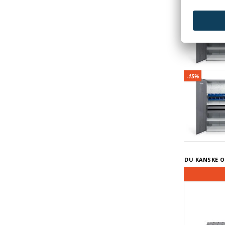
Verktygsskå
-15%
Verktygsskå
-15%
DU KANSKE O