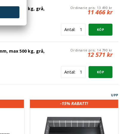
erlås
Ordinarie pris:
13 490 kr
mm, max 500 kg, grå,
11 466 kr
Antal:
s
Ordinarie pris:
14 790 kr
mm, max 500 kg, grå,
12 571 kr
Antal:
UPP
-15%
RABATT!