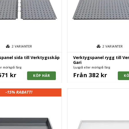
2
VARIANTER
2
VARIANTER
panel sida till Verktygsskåp
Verktygspanel rygg till V
Gari
ler mörkgrå färg
ljusgrå eller mörkgrå färg
671 kr
Från 382 kr
-15%
RABATT!