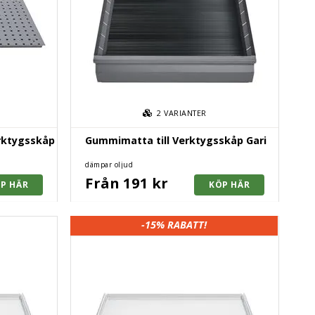
2
VARIANTER
erktygsskåp
Gummimatta till Verktygsskåp Gari
dämpar oljud
Från 191 kr
-15%
RABATT!