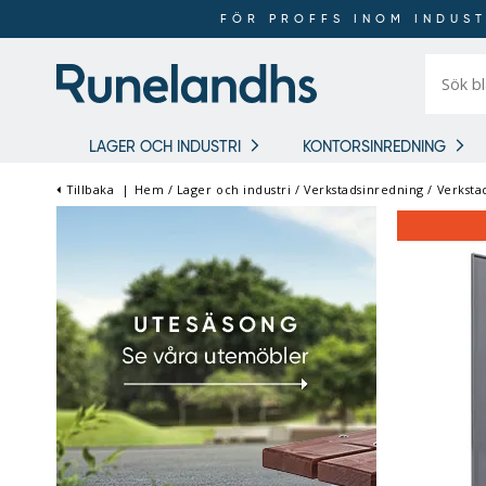
FÖR PROFFS INOM INDUST
Sök
bland
16
018
produkt
LAGER OCH INDUSTRI
KONTORSINREDNING
Tillbaka
|
Hem
/
Lager och industri
/
Verkstadsinredning
/
Verksta
FÖR PROFFS INOM
INDUSTRI OCH LAGER