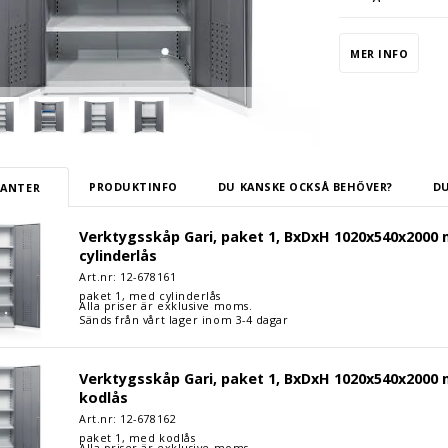
Hyllplanen klara
intervall. Skåpe
MER INFO
kullagrade gejd
Verktygsskåpet ä
ojämna golv. Dö
finns med cylinde
levereras dessa 
PRODUKTINFO
DU KANSKE OCKSÅ BEHÖVER?
DU
IANTER
Välj mellan fler
p Gari, paket 1, BxDxH 1020x540x2000 mm, max 500 kg, grå, cylind
Verktygsskåp Gari, paket 1, BxDxH 1020x540x2000 
cylinderlås
Art.nr: 12-
678161
paket 1, med cylinderlås
Alla priser är exklusive moms.
Sänds från vårt lager inom 3-4 dagar
p Gari, paket 1, BxDxH 1020x540x2000 mm, max 500 kg, grå, kodlå
Verktygsskåp Gari, paket 1, BxDxH 1020x540x2000 
kodlås
Art.nr: 12-
678162
paket 1, med kodlås
Alla priser är exklusive moms.