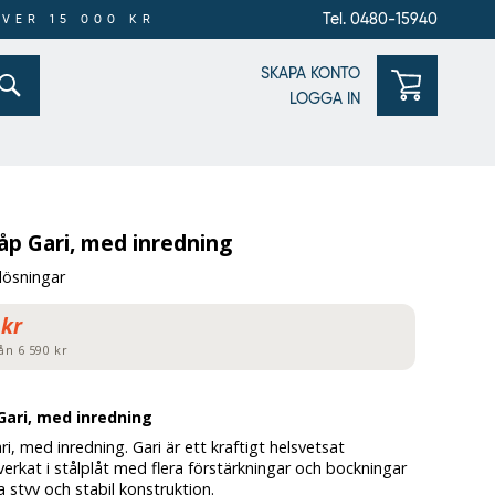
Tel. 0480-15940
ÖVER 15 000 KR
SKAPA KONTO
LOGGA IN
åp Gari, med inredning
tlösningar
 kr
ån 6 590 kr
ari, med inredning
i, med inredning. Gari är ett kraftigt helsvetsat
lverkat i stålplåt med flera förstärkningar och bockningar
 styv och stabil konstruktion.