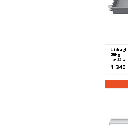
Utdragba
25kg
max 25 kg
1 340 