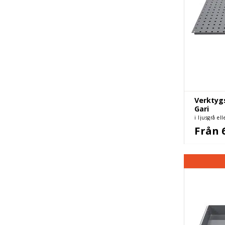
Verktygs
Gari
i ljusgrå el
Från 