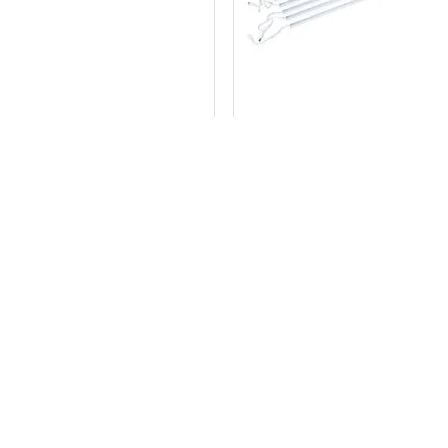
 till Verktygsskåp Gari
Belysning till Verktygsskå
ing 15 kg
komplett paket
r
3 990 kr
-15%
RABATT!
-15%
RABATT!