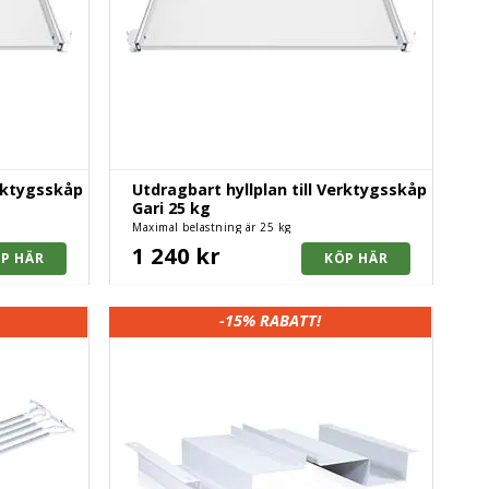
erktygsskåp
Utdragbart hyllplan till Verktygsskåp
Gari 25 kg
Maximal belastning är 25 kg
1 240 kr
-15%
RABATT!