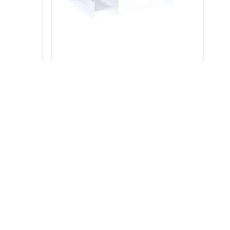
p Gari
Trucksockel till Verktygsskåp Gari
gör det enkelt att flytta ditt skåp
1 040 kr