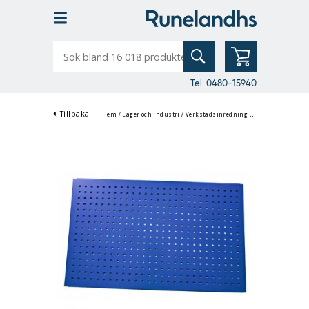
Sök
bland
16
018
produkter
Tel. 0480-15940
Tillbaka
|
Hem
/
Lager och industri
/
Verkstadsinredning
/
Verkstadsskåp & 