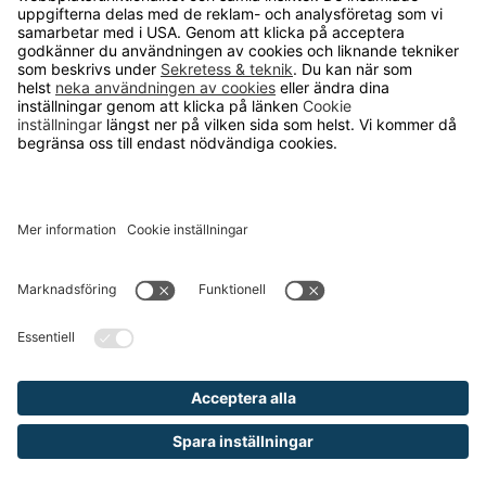
OM RUNELANDHS
Om Runelandhs
Köpvillkor
Därför ska du välja oss
Lediga jobb
Kvalitets- och miljöpolicy
Läsvärt
TELEFON
0480-15940
E-POST