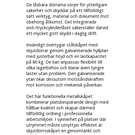
De låsbara dörrarna sörjer för ytterligare
säkerhet och skyddar på ett tillförlitligt
sätt verktyg, material och dokument mot
obehörig åtkomst. Det integrerade
vrid-/tryckcylinderlåset säkerställer därvid
ett mycket gott skydd i daglig drift.
Invändigt övertygar stålskåpet med
skjutdörrar genom galvaniserade hyllplan
med justerbar höjd och en lastkapacitet
på 80 kg. De kan anpassas flexibelt till
olika lagerbehov och klarar även tyngre
laster utan problem. Den galvaniserade
ytan ökar dessutom motståndskraften
mot korrosion och mekanisk påverkan.
Det här funktionella metallskåpet
kombinerar platsbesparande design med
hållbar kvalitet och skapar därmed
tillförlitlig ordning i professionella
arbetsmiljöer. I synnerhet på platser där
utrymmet måste utnyttjas effektivt är
skjutdörrsskåpet en genomtänkt och