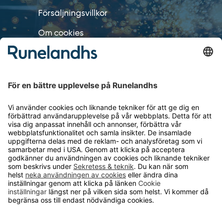
Försäljningsvillkor
Om cookies
Personuppgiftshantering
Cookie inställningar
OM RUNELANDHS
Om Runelandhs
Köpvillkor
Därför ska du välja oss
Lediga jobb
Kvalitets- och miljöpolicy