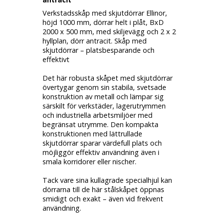
Verkstadsskåp med skjutdörrar Ellinor,
höjd 1000 mm, dörrar helt i plåt, BxD
2000 x 500 mm, med skiljevägg och 2 x 2
hyllplan, dörr antracit.
Skåp med
skjutdörrar – platsbesparande och
effektivt
Det här robusta skåpet med skjutdörrar
övertygar genom sin stabila, svetsade
konstruktion av metall och lämpar sig
särskilt för verkstäder, lagerutrymmen
och industriella arbetsmiljöer med
begränsat utrymme. Den kompakta
konstruktionen med lättrullade
skjutdörrar sparar värdefull plats och
möjliggör effektiv användning även i
smala korridorer eller nischer.
Tack vare sina kullagrade specialhjul kan
dörrarna till de här stålskåpet öppnas
smidigt och exakt – även vid frekvent
användning.