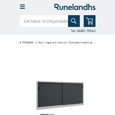
Sök
bland
16
018
produkter
Tel. 0480-15940
Tillbaka
|
Hem
/
Lager och industri
/
Verkstadsinredning
/
Verkstadsskåp & 