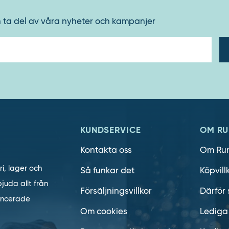
h ta del av våra nyheter och kampanjer
E-
post
KUNDSERVICE
OM RU
Kontakta oss
Om Ru
ri, lager och
Så funkar det
Köpvill
juda allt från
Försäljningsvillkor
Därför 
vancerade
Om cookies
Lediga