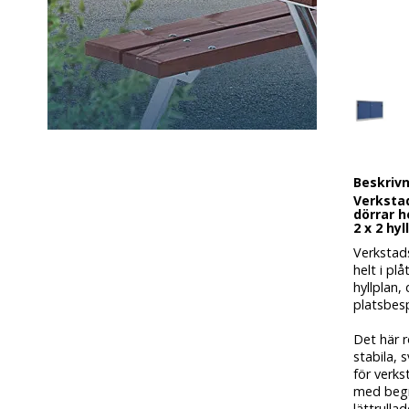
Beskriv
Verkstad
dörrar h
2 x 2 hy
Verkstad
helt i pl
hyllplan,
platsbes
Det här 
stabila, 
för verks
med begr
lättrulla