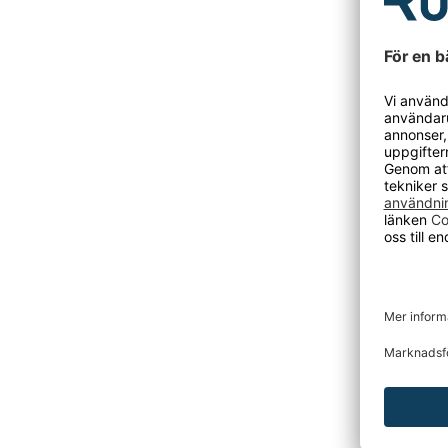
- Dörrtyp
- Stomme
- Hyllpla
- Steg hö
- Låstyp: 
- Hyllfärg
- Hyllpla
- Material
- Dörrmat
- Yta: pu
- Sockel
- Konstru
- Höjd: 
- Dörrut
- Bredd:
- Djup: 
- Dörrfä
- Antal hy
- Skåpets
DU KANSKE O