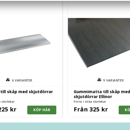
6
VARIANTER
9
VARIANTER
 till skåp med skjutdörrar
Gummimatta till skåp me
skjutdörrar Ellinor
a storlekar
Finns i olika storlekar
225 kr
Från 325 kr