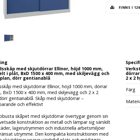
FINNS I 12
ning
Specif
sskåp med skjutdörrar Ellinor, höjd 1000 mm,
Verkst
elt i plåt, BxD 1500 x 400 mm, med skiljevägg och
dörrar
llplan, dörr gentianablå
2 x 2 
sskåp med skjutdörrar Ellinor, höjd 1000 mm, dörrar
Färg
åt, BxD 1500 x 400 mm, med skiljevägg och 2 x 2
 dörr gentianablå.
Skåp med skjutdörrar –
Materi
parande och effektivt
robusta skåpet med skjutdörrar övertygar genom sin
svetsade konstruktion av metall och lämpar sig särskilt
täder, lagerutrymmen och industriella arbetsmiljöer
änsat utrymme. Den kompakta konstruktionen med
de skjutdörrar sparar värdefull plats och möjliggör