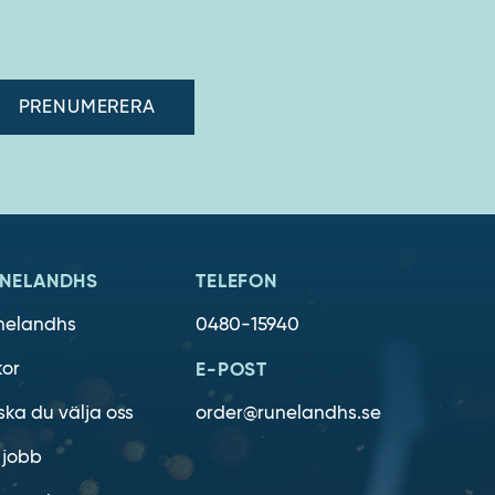
adress"
NELANDHS
TELEFON
nelandhs
0480-15940
kor
E-POST
ska du välja oss
order@runelandhs.se
 jobb