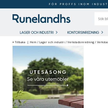
FÖR PROFFS INOM INDUST
Sök
bland
16
018
produkt
LAGER OCH INDUSTRI
KONTORSINREDNING
Tillbaka
|
Hem
/
Lager och industri
/
Verkstadsinredning
/
Verksta
FÖR PROFFS INOM
INDUSTRI OCH LAGER