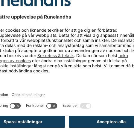
: skjutdörr
ns färg: ljusgrå RAL 7035
nsbelastning: 80 kg
jdinställning hyllplan: 17 mm
vrid-/tryckcylinderlås
: förzinkad
nsmaterial: stålplåt
 hölje: stålplåt
erial: stålplåt
lverlackerad
höjd: 80 mm
ktion: svetsad
1000 mm
förande: med helplåt
 1500 mm
400 mm
rg: gentianablå RAL 5010
llplan: 4 st
 lastkapacitet: 600 kg
CKSÅ BEHÖVER?