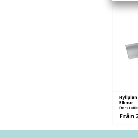
Hyllplan
Ellinor
Finns i olik
Från 