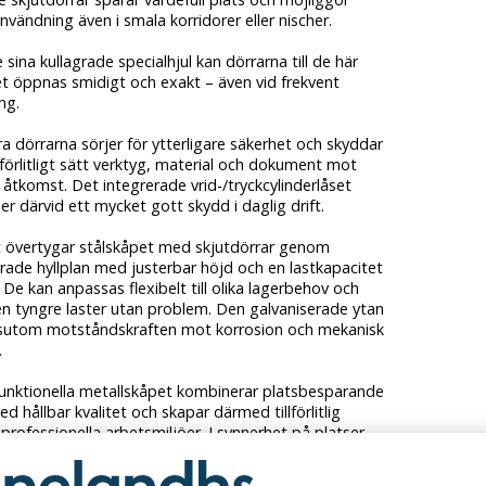
användning även i smala korridorer eller nischer.
 sina kullagrade specialhjul kan dörrarna till de här
et öppnas smidigt och exakt – även vid frekvent
ng.
a dörrarna sörjer för ytterligare säkerhet och skyddar
llförlitligt sätt verktyg, material och dokument mot
åtkomst. Det integrerade vrid-/tryckcylinderlåset
ler därvid ett mycket gott skydd i daglig drift.
t övertygar stålskåpet med skjutdörrar genom
rade hyllplan med justerbar höjd och en lastkapacitet
 De kan anpassas flexibelt till olika lagerbehov och
en tyngre laster utan problem. Den galvaniserade ytan
sutom motståndskraften mot korrosion och mekanisk
.
funktionella metallskåpet kombinerar platsbesparande
d hållbar kvalitet och skapar därmed tillförlitlig
 professionella arbetsmiljöer. I synnerhet på platser
mmet måste utnyttjas effektivt är skjutdörrsskåpet en
kt och stabil lösning.