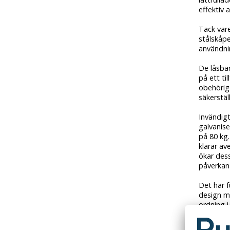
effektiv 
Tack vare
stålskåp
användni
De låsbar
på ett ti
obehörig 
säkerstäl
Invändig
galvanise
på 80 kg.
klarar äv
ökar des
påverkan
Det här 
design me
ordning i
där utry
genomtän