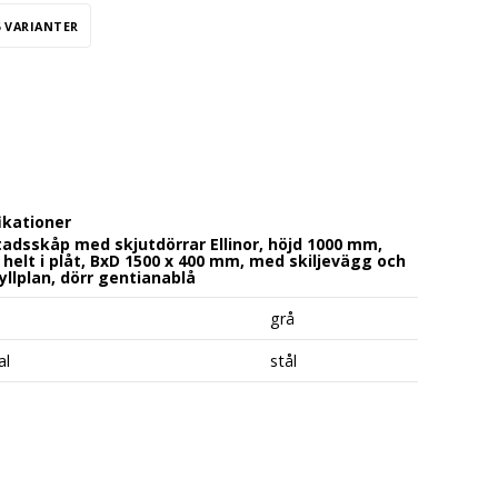
6 VARIANTER
ikationer
adsskåp med skjutdörrar Ellinor, höjd 1000 mm,
 helt i plåt, BxD 1500 x 400 mm, med skiljevägg och
hyllplan, dörr gentianablå
grå
al
stål