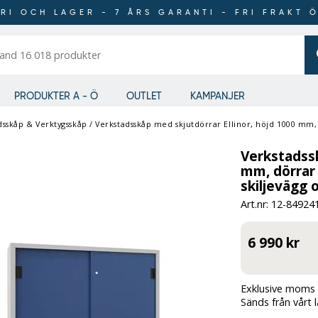
RI OCH LAGER - 7 ÅRS GARANTI - FRI FRAKT 
er
PRODUKTER A - Ö
OUTLET
KAMPANJER
dsskåp & Verktygsskåp
/
Verkstadsskåp med skjutdörrar Ellinor, höjd 1000 mm, dörrar helt
Verkstadssk
mm, dörrar 
skiljevägg o
Art.nr: 12-
84924
6 990 kr
Exklusive moms 
Sänds från vårt 