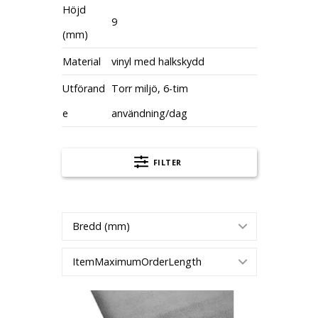
Höjd
9
(mm)
Material
vinyl med halkskydd
Utförand
Torr miljö, 6-tim
e
användning/dag
FILTER
Bredd (mm)
ItemMaximumOrderLength
Arbetsplatsmatta Senso Style Plus, B 610 mm, gr