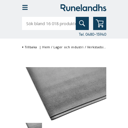
Sök
bland
16
018
produkter
Tel. 0480-15940
Tillbaka
|
Hem
/
Lager och industri
/
Verkstadsinredning
/
Gum