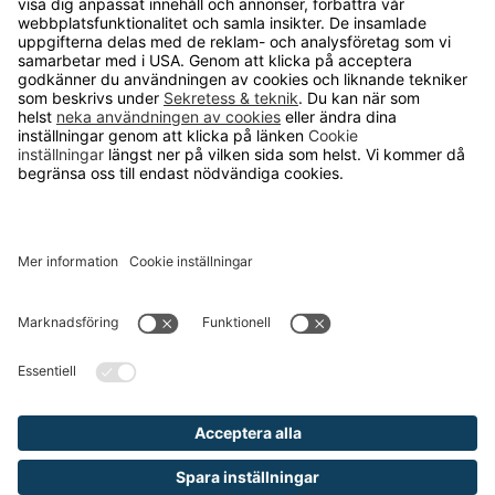
OM RUNELANDHS
Om Runelandhs
Köpvillkor
Därför ska du välja oss
Lediga jobb
Kvalitets- och miljöpolicy
Läsvärt
TELEFON
0480-15940
E-POST