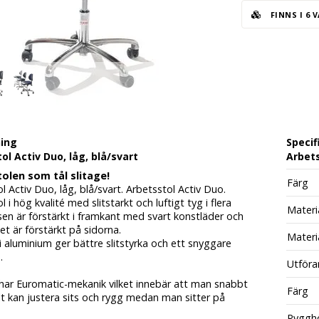
FINNS I 6 
ning
Specif
ol Activ Duo, låg, blå/svart
Arbets
olen som tål slitage!
Färg
l Activ Duo, låg, blå/svart. Arbetsstol Activ Duo.
l i hög kvalité med slitstarkt och luftigt tyg i flera
Materi
tsen är förstärkt i framkant med svart konstläder och
t är förstärkt på sidorna.
Materi
i aluminium ger bättre slitstyrka och ett snyggare
.
Utföra
 har Euromatic-mekanik vilket innebär att man snabbt
Färg
t kan justera sits och rygg medan man sitter på
Ryggh