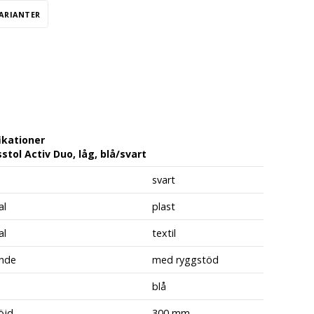
VARIANTER
ikationer
stol Activ Duo, låg, blå/svart
svart
al
plast
al
textil
nde
med ryggstöd
blå
öjd
300 mm