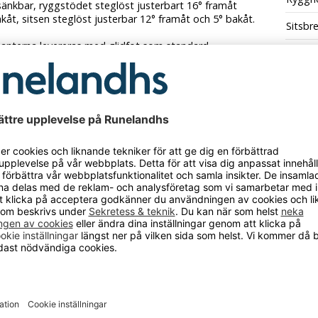
sänkbar, ryggstödet steglöst justerbart 16° framåt
kåt, sitsen steglöst justerbar 12° framåt och 5° bakåt.
Sitsbr
ianterna levereras med glidfot som standard.
Chairs
rodukten har fått ett nytt art.nr.
Höjdin
hade den art.nr. 154613
Stativ
CKSÅ BEHÖVER?