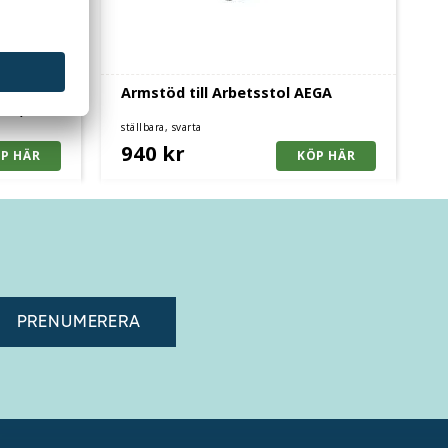
GA,
Armstöd till Arbetsstol AEGA
Duo,
ställbara, svarta
940 kr
adress"