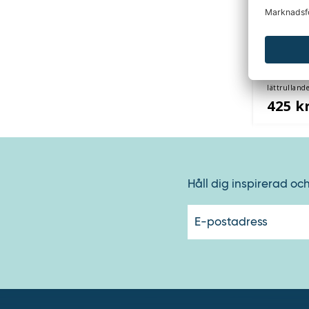
Hjulsats
Comfort
Classic,
lättrullande
425 k
Håll dig inspirerad oc