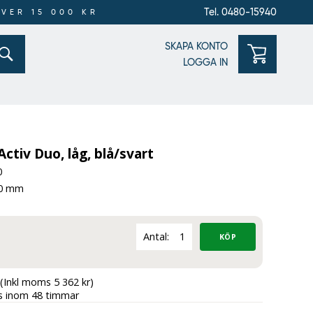
Tel. 0480-15940
ÖVER 15 000 KR
SKAPA KONTO
LOGGA IN
Activ Duo, låg, blå/svart
0
20 mm
Antal:
(Inkl moms 5 362 kr)
as inom 48 timmar