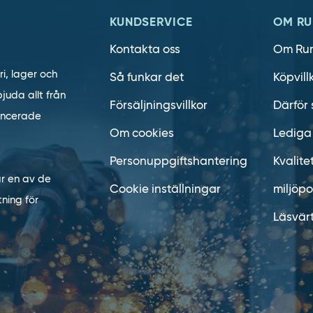
KUNDSERVICE
OM RU
Kontakta oss
Om Ru
ri, lager och
Så funkar det
Köpvill
juda allt från
Försäljningsvillkor
Därför 
vancerade
Om cookies
Lediga
Personuppgiftshantering
Kvalite
är en av de
Cookie inställningar
miljöpo
ning för
Läsvär