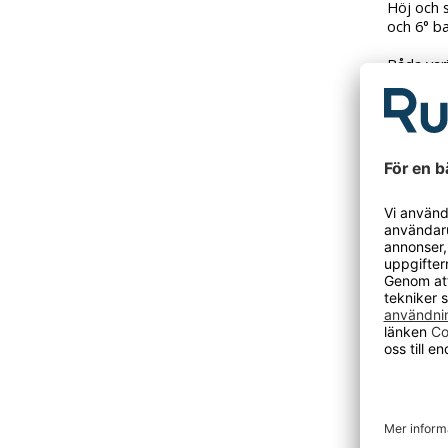
Höj och 
och 6° ba
Båda var
Den här p
Tidigare 
DU KANSKE O