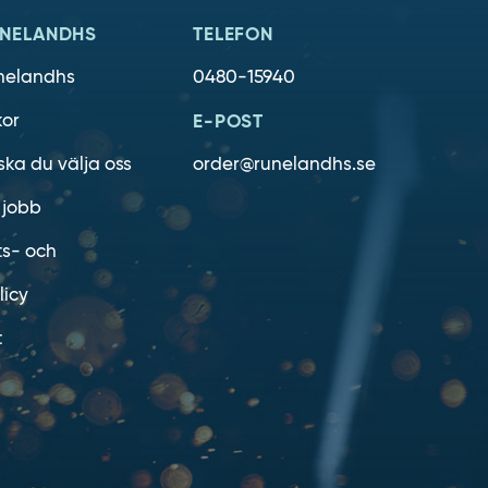
NELANDHS
TELEFON
nelandhs
0480-15940
kor
E-POST
ska du välja oss
order@runelandhs.se
 jobb
ts- och
licy
t