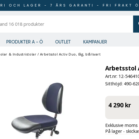
RI OCH LAGER - 7 ÅRS GARANTI - FRI FRAKT 
er
PRODUKTER A - Ö
OUTLET
KAMPANJER
olar & Industristolar
/
Arbetsstol Activ Duo, låg, blå/svart
Arbetsstol 
Art.nr: 12-
54641
Sitthöjd: 490-6
4 290 kr
Exklusive moms 
På lager - skick