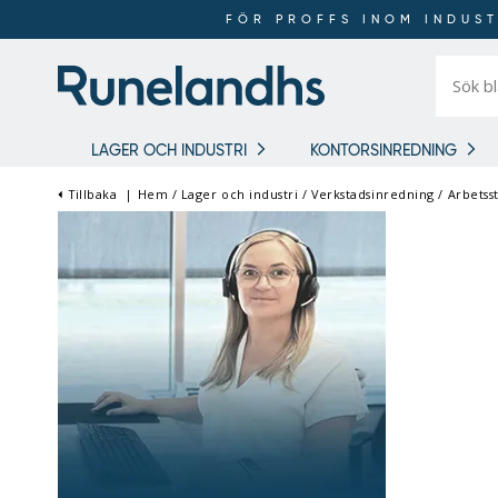
FÖR PROFFS INOM INDUST
Sök
bland
16
018
produkt
LAGER OCH INDUSTRI
KONTORSINREDNING
Tillbaka
|
Hem
/
Lager och industri
/
Verkstadsinredning
/
Arbetsst
FÖR PROFFS INOM
INDUSTRI OCH LAGER