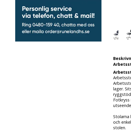
Beskriv
Arbetsst
Arbetsst
Arbetssto
Arbetssto
lager. Si
ryggstöde
Fotkryss 
utseende
Stolarna
och enkel
stolen.