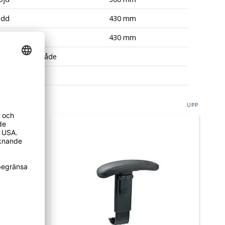
edd
430 mm
Sitsdjup
430 mm
ställningsområde
utförande
UPP