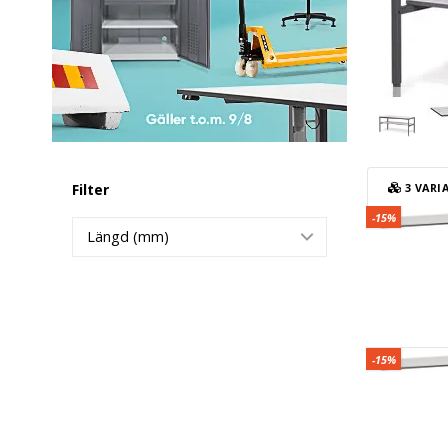
Filter
3
VARI
Underhylla 
-15%
Längd (mm)
Underhylla 
-15%