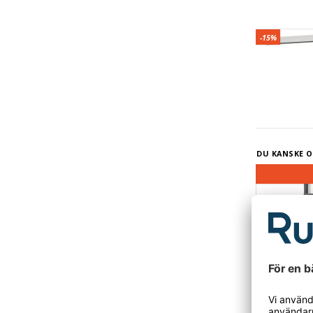
Underhylla 
-15%
DU KANSKE O