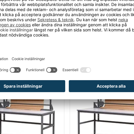
4
VARIANTER
4
VARIANTER
ord Embla Packbord
Arbetsbord Embla Packbo
 komplett paket
max 300 kg, komplett paket
5 091 kr
Från 5 091 kr
-15%
RABATT!
-15%
RABATT!