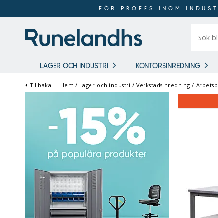
FÖR PROFFS INOM INDUST
Sök
bland
16
018
produkt
LAGER OCH INDUSTRI
KONTORSINREDNING
Tillbaka
|
Hem
/
Lager och industri
/
Verkstadsinredning
/
Arbetsb
FÖR PROFFS INOM
INDUSTRI OCH LAGER