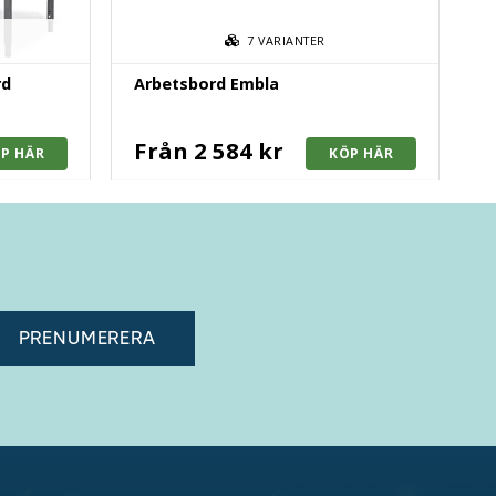
7
VARIANTER
rd
Arbetsbord Embla
Från 2 584 kr
adress"