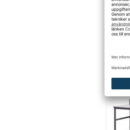
Arbetsb
max 300 kg,
Från 