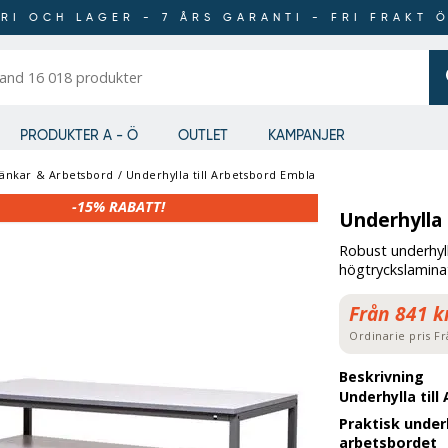
RI OCH LAGER - 7 ÅRS GARANTI - FRI FRAKT 
er
PRODUKTER A - Ö
OUTLET
KAMPANJER
änkar & Arbetsbord
/
Underhylla till Arbetsbord Embla
-15%
RABATT!
Underhylla 
Robust underhyll
högtryckslamina
Från 841 k
Ordinarie pris
Fr
Beskrivning
Underhylla til
Praktisk under
arbetsbordet