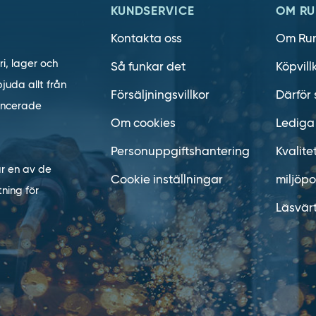
KUNDSERVICE
OM RU
Kontakta oss
Om Ru
ri, lager och
Så funkar det
Köpvill
juda allt från
Försäljningsvillkor
Därför 
vancerade
Om cookies
Lediga
Personuppgiftshantering
Kvalite
är en av de
Cookie inställningar
miljöpo
ning för
Läsvär