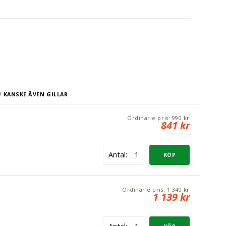
Arbetsbord Embla. Ljusgrå högtryckslaminat 24 mm tjock
. Komplett underhylla med stag under till Arbetsbord
till för att klara belastning och fastsättning av skivan.
inns i flera olika längder.
 KANSKE ÄVEN GILLAR
Ordinarie pris:
990 kr
841 kr
Antal:
Ordinarie pris:
1 340 kr
1 139 kr