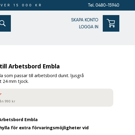
Tel. 0480-15940
ÖVER 15 000 KR
SKAPA KONTO
LOGGA IN
till Arbetsbord Embla
a som passar till arbetsbord dunit. ljusgrå
t 24 mm tjock.
r
ån 990 kr
l Arbetsbord Embla
hylla för extra förvaringsmöjligheter vid