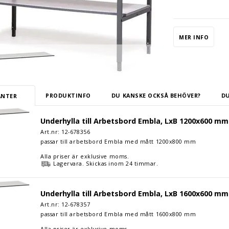
Underhylla till 
med reptålig yta
Embla. Staget är 
MER INFO
Maxvikt 250 kg. F
PRODUKTINFO
DU KANSKE OCKSÅ BEHÖVER?
DU
ANTER
till Arbetsbord Embla, LxB 1200x600 mm
Underhylla till Arbetsbord Embla, LxB 1200x600 mm
Art.nr: 12-
678356
passar till arbetsbord Embla med mått 1200x800 mm
Alla priser är exklusive moms.
Lagervara. Skickas inom 24 timmar.
till Arbetsbord Embla, LxB 1600x600 mm
Underhylla till Arbetsbord Embla, LxB 1600x600 mm
Art.nr: 12-
678357
passar till arbetsbord Embla med mått 1600x800 mm
Alla priser är exklusive moms.