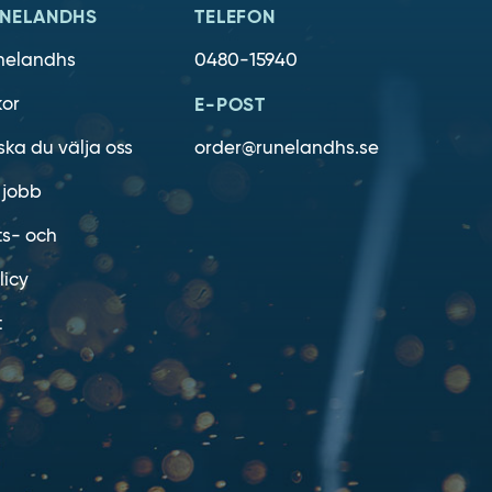
NELANDHS
TELEFON
nelandhs
0480-15940
kor
E-POST
ska du välja oss
order@runelandhs.se
 jobb
ts- och
licy
t