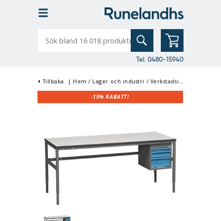
Sök
bland
16
018
produkter
Tel. 0480-15940
Tillbaka
|
Hem
/
Lager och industri
/
Verkstadsinredning
/
Arb
-15%
RABATT!