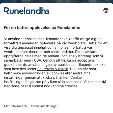
Personuppgiftshantering
Cookie inställningar
OM RUNELANDHS
Om Runelandhs
Köpvillkor
Därför ska du välja oss
Lediga jobb
Kvalitets- och miljöpolicy
Läsvärt
TELEFON