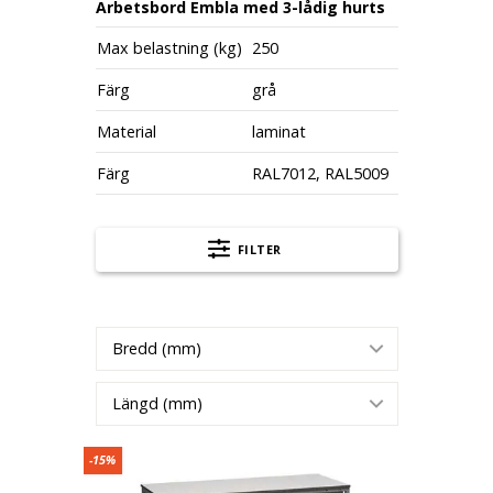
Arbetsbord Embla med 3-lådig hurts
Max belastning (kg)
250
Färg
grå
Material
laminat
Färg
RAL7012, RAL5009
FILTER
Bredd (mm)
Längd (mm)
Arbetsbord Embla med 3-lådig hurts, 1200x600 m
-15%