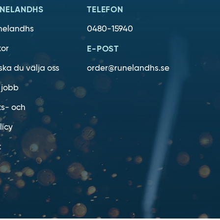
NELANDHS
TELEFON
nelandhs
0480-15940
kor
E-POST
ska du välja oss
order@runelandhs.se
 jobb
ts- och
licy
t