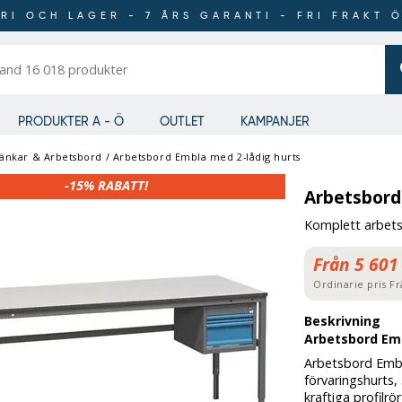
RI OCH LAGER - 7 ÅRS GARANTI - FRI FRAKT 
er
PRODUKTER A - Ö
OUTLET
KAMPANJER
änkar & Arbetsbord
/
Arbetsbord Embla med 2-lådig hurts
-15%
RABATT!
Arbetsbord
Komplett arbets
Från 5 601
Ordinarie pris
Fr
Beskrivning
Arbetsbord Emb
Arbetsbord Embl
förvaringshurts
kraftiga profilrö