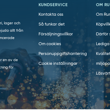
KUNDSERVICE
OM RU
Kontakta oss
Om Ru
ri, lager och
Så funkar det
Köpvill
juda allt från
Försäljningsvillkor
Därför 
vancerade
Om cookies
Lediga
Personuppgiftshantering
Kvalite
är en av de
Cookie inställningar
miljöpo
ning för
Läsvär