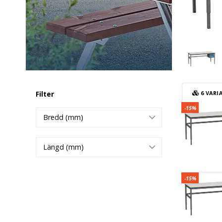
Filter
6
VARI
Arbetsbord 
-15%
Bredd (mm)
Längd (mm)
Arbetsbord 
-15%