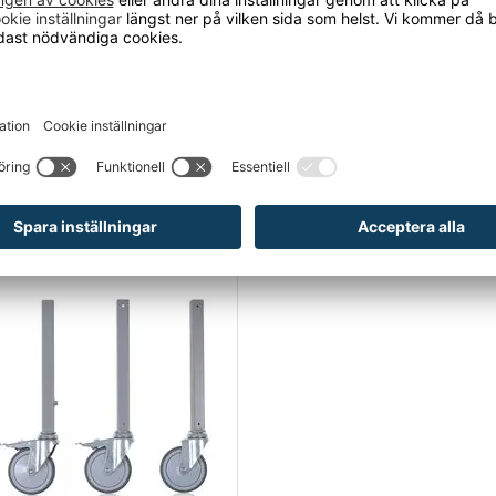
Embla med 2-lådig hurts, 2000x800 mm. Grå laminat
Arbetsbord Embla med 2-lådig hurts, 2000x800 mm.
Art.nr: 12-
678287
Alla priser är exklusive moms.
Sänds från vårt lager inom 5-6 dagar
CKSÅ BEHÖVER?
-15%
RABATT!