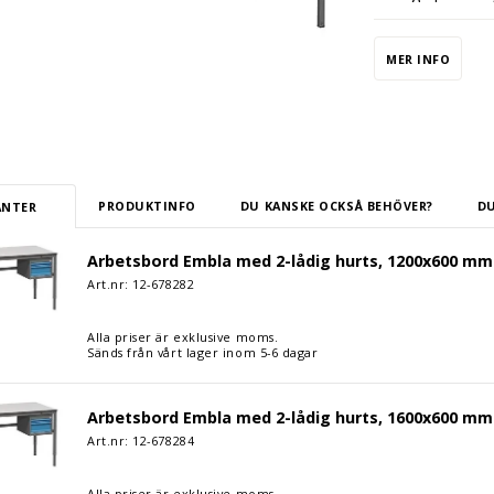
MER INFO
PRODUKTINFO
DU KANSKE OCKSÅ BEHÖVER?
DU
ANTER
Embla med 2-lådig hurts, 1200x600 mm. Grå laminat
Arbetsbord Embla med 2-lådig hurts, 1200x600 mm.
Art.nr: 12-
678282
Alla priser är exklusive moms.
Sänds från vårt lager inom 5-6 dagar
Embla med 2-lådig hurts, 1600x600 mm. Grå laminat
Arbetsbord Embla med 2-lådig hurts, 1600x600 mm.
Art.nr: 12-
678284
Alla priser är exklusive moms.