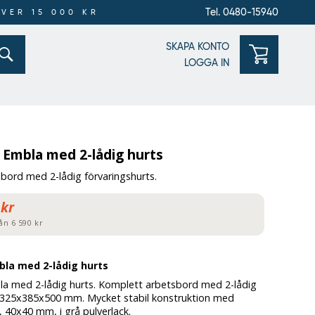
Tel. 0480-15940
ÖVER 15 000 KR
SKAPA KONTO
LOGGA IN
 Embla med 2-lådig hurts
bord med 2-lådig förvaringshurts.
 kr
ån 6 590 kr
la med 2-lådig hurts
a med 2-lådig hurts. Komplett arbetsbord med 2-lådig
, 325x385x500 mm. Mycket stabil konstruktion med
r, 40x40 mm, i grå pulverlack.