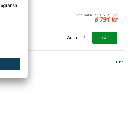
Ordinarie pris:
7 990 kr
 Grå laminat
6 791 kr
Antal:
UPP