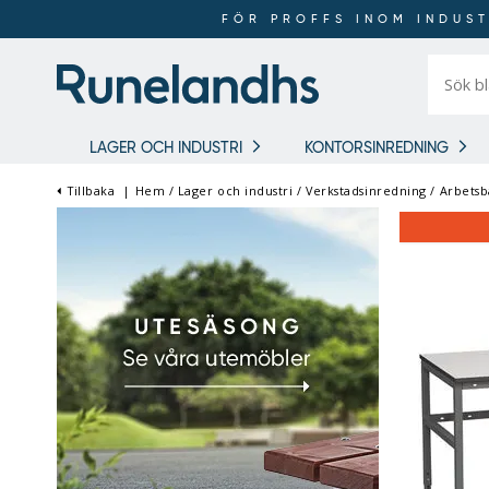
FÖR PROFFS INOM INDUST
Sök
bland
16
018
produkt
LAGER OCH INDUSTRI
KONTORSINREDNING
Tillbaka
|
Hem
/
Lager och industri
/
Verkstadsinredning
/
Arbetsb
FÖR PROFFS INOM
INDUSTRI OCH LAGER