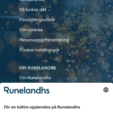
Så funkar det
Försäljningsvillkor
Om cookies
Personuppgiftshantering
Cookie inställningar
OM RUNELANDHS
Om Runelandhs
Köpvillkor
Därför ska du välja oss
Lediga jobb