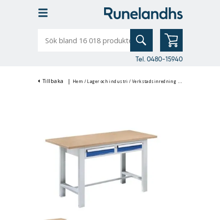
Sök
bland
16
018
produkter
Tel. 0480-15940
Tillbaka
|
Hem
/
Lager och industri
/
Verkstadsinredning
/
Arbetsbänkar & A