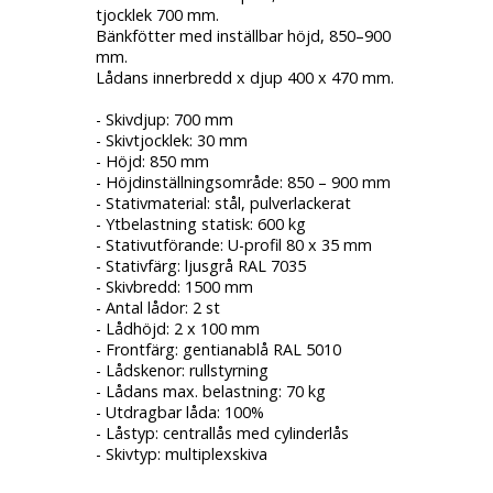
tjocklek 700 mm.
Bänkfötter med inställbar höjd, 850–900
mm.
Lådans innerbredd x djup 400 x 470 mm.
- Skivdjup: 700 mm
- Skivtjocklek: 30 mm
- Höjd: 850 mm
- Höjdinställningsområde: 850 – 900 mm
- Stativmaterial: stål, pulverlackerat
- Ytbelastning statisk: 600 kg
- Stativutförande: U-profil 80 x 35 mm
- Stativfärg: ljusgrå RAL 7035
- Skivbredd: 1500 mm
- Antal lådor: 2 st
- Lådhöjd: 2 x 100 mm
- Frontfärg: gentianablå RAL 5010
- Lådskenor: rullstyrning
- Lådans max. belastning: 70 kg
- Utdragbar låda: 100%
- Låstyp: centrallås med cylinderlås
- Skivtyp: multiplexskiva