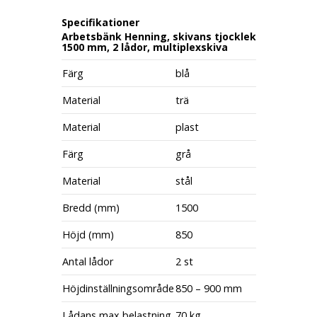
Specifikationer
Arbetsbänk Henning, skivans tjocklek
1500 mm, 2 lådor, multiplexskiva
Färg
blå
Material
trä
Material
plast
Färg
grå
Material
stål
Bredd (mm)
1500
Höjd (mm)
850
Antal lådor
2 st
Höjdinställningsområde
850 – 900 mm
Lådans max belastning
70 kg