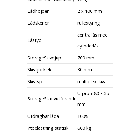
Lådhöjder
2 x 100 mm
Lådskenor
rullestyring
centrallås med
Låstyp
cylinderlås
StorageSkivdjup
700 mm
Skivtjocklek
30 mm
Skivtyp
multiplexskiva
U-profil 80 x 35
StorageStativutforande
mm
Utdragbar låda
100%
Ytbelastning statisk
600 kg