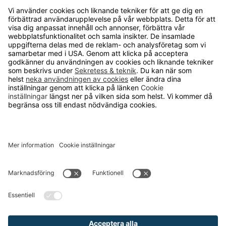
Kvalitets- och miljöpolicy
Läsvärt
TELEFON
0480-15940
E-POST
order@runelandhs.se
;