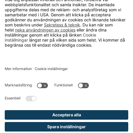
Om Runelandhs
Köpvillkor
Därför ska du välja oss
Lediga jobb
Kvalitets- och miljöpolicy
Läsvärt
TELEFON
0480-15940
E-POST
order@runelandhs.se