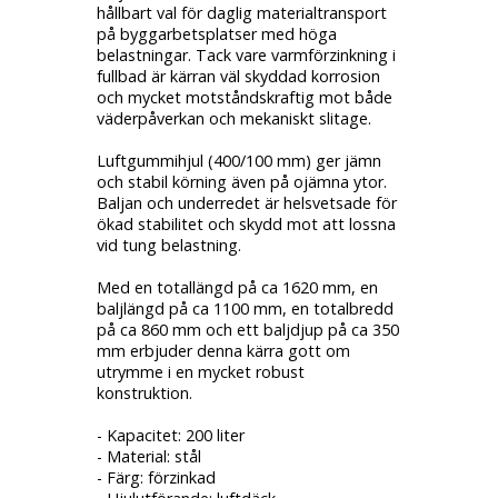
hållbart val för daglig materialtransport
på byggarbetsplatser med höga
belastningar. Tack vare varmförzinkning i
fullbad är kärran väl skyddad korrosion
och mycket motståndskraftig mot både
väderpåverkan och mekaniskt slitage.
Luftgummihjul (400/100 mm) ger jämn
och stabil körning även på ojämna ytor.
Baljan och underredet är helsvetsade för
ökad stabilitet och skydd mot att lossna
vid tung belastning.
Med en totallängd på ca 1620 mm, en
baljlängd på ca 1100 mm, en totalbredd
på ca 860 mm och ett baljdjup på ca 350
mm erbjuder denna kärra gott om
utrymme i en mycket robust
konstruktion.
- Kapacitet: 200 liter
- Material: stål
- Färg: förzinkad