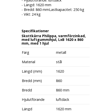
- Hjulutförande: luftdäck
- Längd: 1620 mm
- Bredd: 860 mmLastkapacitet: 250 kg
- Vikt: 24 kg
Specifikationer
Skottkärra Philippa, varmförzinkad,
med luftgummihjul, LxB 1620 x 860
mm, med 1 hjul
Färg
metall
Material
stål
Längd (mm)
1620
Bredd (mm)
860
Bredd
860 mm
Hjulutförande
luftdäck
Längd
1620 mm