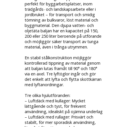
perfekt för byggarbetsplatser, inom
trädgårds- och landskapsarbete eller i
jordbruket – för transport och smidig
tömning av bulkvaror, löst material och
byggmaterial. Den djupa
vatten- och
oljetäta
baljan har en kapacitet på 150,
200 eller 250 liter beroende på utförande
och möjliggör säker transport av tunga
material, även i trånga utrymmen.
En stabil stålkonstruktion möjliggör
kontrollerad tippning av material genom
att baljan
lutas framåt till 90° och 180°
via en axel. Tre lyftöglor ingår och gör
det enkelt att lyfta och flytta skottkärran
med lyftanordningar.
Tre olika hjulutföranden:
– Luftdäck med kullager:
Mycket
lättgående och tyst, för frekvent
användning, idealiskt på ojämna underlag
– Luftdäck med rullager:
Prisvärt och
stabilt, för mer sporadisk användning,