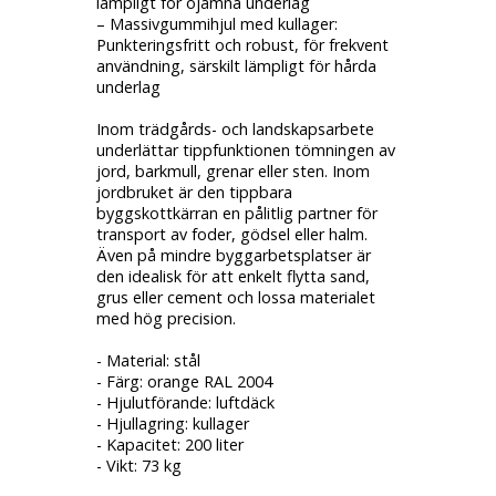
lämpligt för ojämna underlag
– Massivgummihjul med kullager:
Punkteringsfritt och robust, för frekvent
användning, särskilt lämpligt för hårda
underlag
Inom trädgårds- och landskapsarbete
underlättar tippfunktionen tömningen av
jord, barkmull, grenar eller sten. Inom
jordbruket är den tippbara
byggskottkärran en pålitlig partner för
transport av foder, gödsel eller halm.
Även på mindre byggarbetsplatser är
den idealisk för att enkelt flytta sand,
grus eller cement och lossa materialet
med hög precision.
- Material: stål
- Färg: orange RAL 2004
- Hjulutförande: luftdäck
- Hjullagring: kullager
- Kapacitet: 200 liter
- Vikt: 73 kg