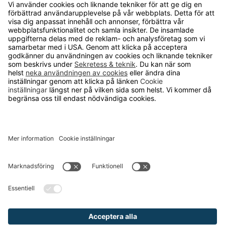
OM RUNELANDHS
Om Runelandhs
Köpvillkor
Därför ska du välja oss
Lediga jobb
Kvalitets- och miljöpolicy
Läsvärt
TELEFON
0480-15940
E-POST
order@runelandhs.se