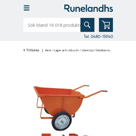
Sök
bland
16
018
produkter
Tel. 0480-15940
Tillbaka
|
Hem
/
Lager och industri
/
Utemiljö
/
Skottkärror
/