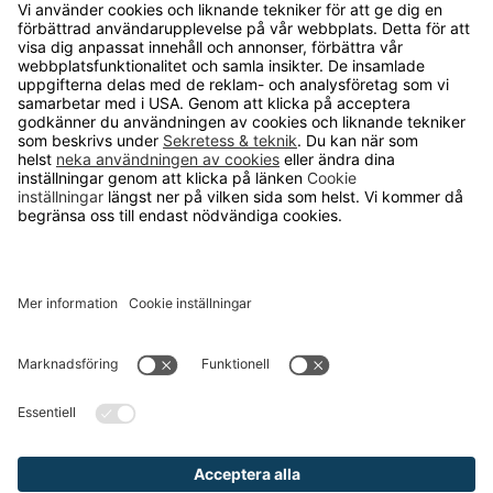
OM RUNELANDHS
Om Runelandhs
Köpvillkor
Därför ska du välja oss
Lediga jobb
Kvalitets- och miljöpolicy
Läsvärt
TELEFON
0480-15940
E-POST
order@runelandhs.se