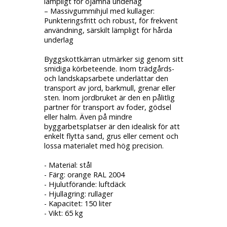
lämpligt för ojämna underlag
– Massivgummihjul med kullager:
Punkteringsfritt och robust, för frekvent
användning, särskilt lämpligt för hårda
underlag
Byggskottkärran utmärker sig genom sitt
smidiga körbeteende. Inom trädgårds-
och landskapsarbete underlättar den
transport av jord, barkmull, grenar eller
sten. Inom jordbruket är den en pålitlig
partner för transport av foder, gödsel
eller halm. Även på mindre
byggarbetsplatser är den idealisk för att
enkelt flytta sand, grus eller cement och
lossa materialet med hög precision.
- Material: stål
- Färg: orange RAL 2004
- Hjulutförande: luftdäck
- Hjullagring: rullager
- Kapacitet: 150 liter
- Vikt: 65 kg