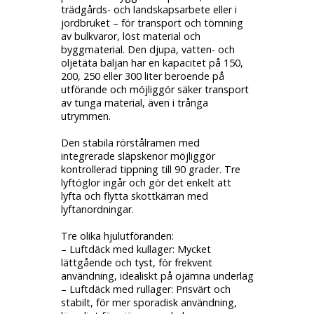
trädgårds- och landskapsarbete eller i
jordbruket – för transport och tömning
av bulkvaror, löst material och
byggmaterial. Den djupa,
vatten- och
oljetäta
baljan har en kapacitet på 150,
200, 250 eller 300 liter beroende på
utförande och möjliggör säker transport
av tunga material, även i trånga
utrymmen.
Den stabila rörstålramen med
integrerade
släpskenor
möjliggör
kontrollerad
tippning till 90 grader
. Tre
lyftöglor ingår och gör det enkelt att
lyfta och flytta skottkärran med
lyftanordningar.
Tre olika hjulutföranden:
– Luftdäck med kullager:
Mycket
lättgående och tyst, för frekvent
användning, idealiskt på ojämna underlag
– Luftdäck med rullager:
Prisvärt och
stabilt, för mer sporadisk användning,