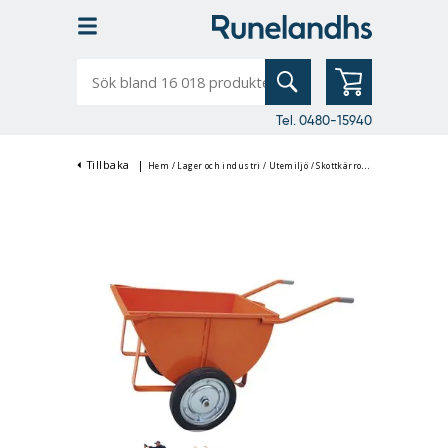
Sök
bland
16
018
produkter
Tel. 0480-15940
Tillbaka
|
Hem
/
Lager och industri
/
Utemiljö
/
Skottkärror
/