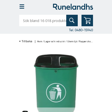
Sök
bland
16
018
produkter
Tel. 0480-15940
Tillbaka
|
Hem
/
Lager och industri
/
Utemiljö
/
Papperskorgar & Askkoppar
/