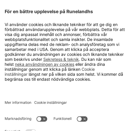
Försäljningsvillkor
Om cookies
Personuppgiftshantering
Cookie inställningar
OM RUNELANDHS
Om Runelandhs
Köpvillkor
Därför ska du välja oss
Lediga jobb
Kvalitets- och miljöpolicy
Läsvärt