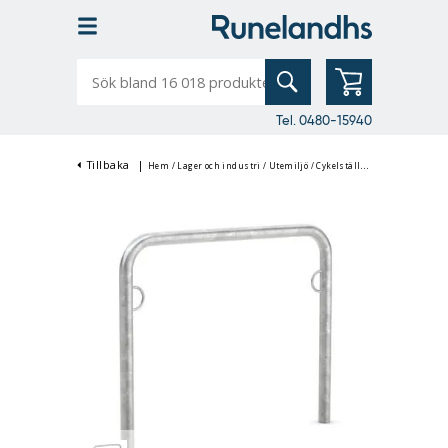
Sök
bland
16
018
produkter
Tel. 0480-15940
Tillbaka
|
Hem
/
Lager och industri
/
Utemiljö
/
Cykelställ & Cykelskjul
/