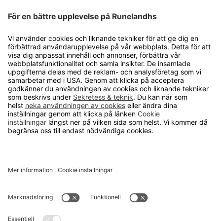
Cookie inställningar
OM RUNELANDHS
Om Runelandhs
Köpvillkor
Därför ska du välja oss
Lediga jobb
Kvalitets- och miljöpolicy
Läsvärt
TELEFON
0480-15940