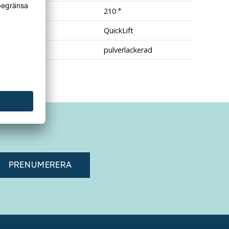
kel
210 °
gUtrustning
QuickLift
pulverlackerad
adress"