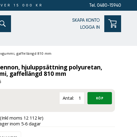
Tel. 0480-15940
ÖVER 15 000 KR
SKAPA KONTO
LOGGA IN
sivgummi, gaffellängd 810 mm
Lennon, hjuluppsättning polyuretan,
i, gaffellängd 810 mm
5
Antal:
(Inkl moms 12 112 kr)
lager inom 5-6 dagar