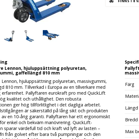
FINNS I 8 
ning
Specif
re Lennon, hjuluppsättning polyuretan,
Pallyf
ummi, gaffellängd 810 mm
massi
re Lennon, hjuluppsättning polyuretan, massivgummi,
Färg
gd 810 mm. Tillverkad i Europa av en tillverkare med
erfarenhet. Pallyftaren eurokraft pro med QuickLift
Materi
hög kvalitet och uthållighet. Den robusta
ionen ger hög tillförlitlighet i det dagliga arbetet.
Längd
stillgången är säkerställd på lång sikt och produkten
av en 10-årig garanti. Pallyftaren har ett ergonomiskt
Bredd
för enkel och bekväm manövrering. QuickLift-
n sparar värdefull tid och kraft vid lyft av lasten –
Max be
 fri från golvet efter bara två pumpningar och den