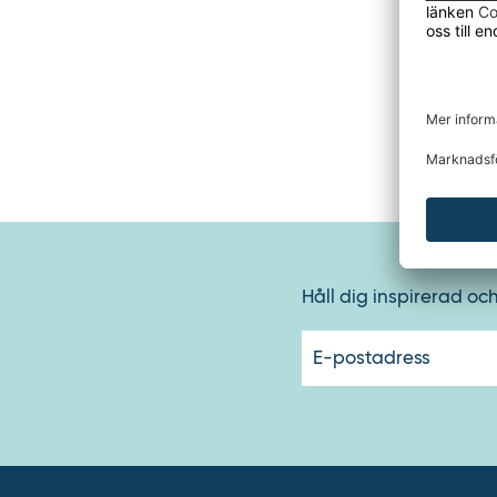
- Yta: pu
- Dragst
- Utrustn
- Egensk
- Styrhj
- Gaffel
- Längd:
Håll dig inspirerad oc