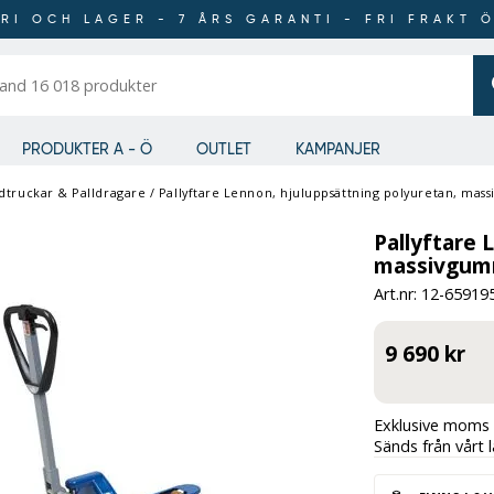
RI OCH LAGER - 7 ÅRS GARANTI - FRI FRAKT 
er
PRODUKTER A - Ö
OUTLET
KAMPANJER
ndtruckar & Palldragare
/
Pallyftare Lennon, hjuluppsättning polyuretan, mas
Pallyftare 
massivgumm
Art.nr: 12-
65919
9 690 kr
Exklusive moms 
Sänds från vårt 