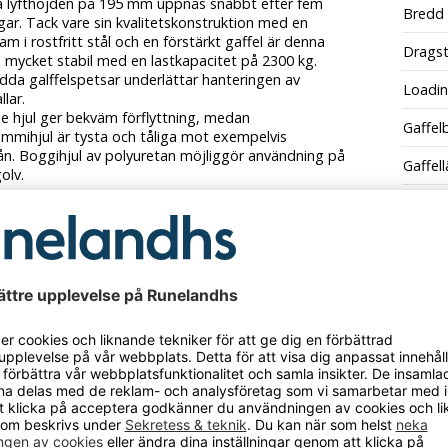
 lyfthöjden på 195 mm uppnås snabbt efter fem
Bredd 
ar. Tack vare sin kvalitetskonstruktion med en
ram i rostfritt stål och en förstärkt gaffel är denna
Drags
e mycket stabil med en lastkapacitet på 2300 kg.
dda galffelspetsar underlättar hanteringen av
Loadi
lar.
e hjul ger bekväm förflyttning, medan
Gaffel
mmihjul är tysta och tåliga mot exempelvis
ån. Boggihjul av polyuretan möjliggör användning på
Gaffel
olv.
Höjd
lastning: 2300 kg
bredd: 160 mm
Lasthj
råde: 85 – 195 mm
 520 mm
Lasthj
1200 mm
över gafflarna: 520 mm
Lyfto
el: 210 °
erial: polyuretan
Rullmat
ulsdiameter: 200 mm
lsutförande: boggie
Styrhj
ulsdiameter: 82 mm
: stål
Styrhju
ignalblå RAL 5005