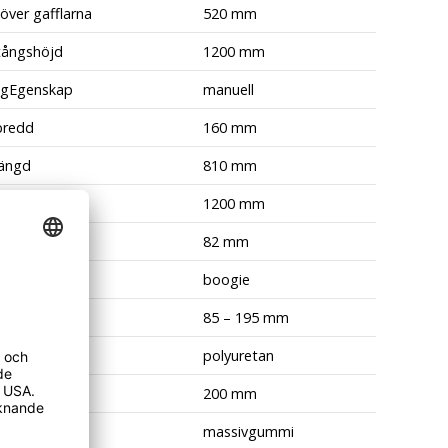
över gafflarna
520 mm
tångshöjd
1200 mm
ngEgenskap
manuell
bredd
160 mm
längd
810 mm
1200 mm
ulsdiameter
82 mm
ulsutförande
boogie
mråde
85 – 195 mm
erial
polyuretan
ulsdiameter
200 mm
lsmaterial
massivgummi