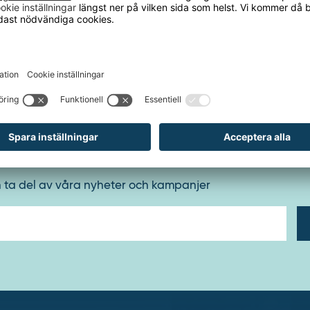
lverlackerad
Styrvin
ångshöjd: 1200 mm
ing: QuickLift
inkörningshjul
utfällningshjul
Loadin
ap: manuell
mobil
ulsmaterial: massivgummi
Yta
längd: 810 mm
 1195 mm
h ta del av våra nyheter och kampanjer
E-
post