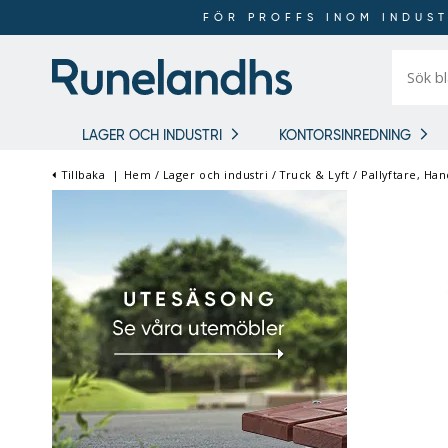
FÖR PROFFS INOM INDUST
Sök
bland
16
018
produkt
LAGER OCH INDUSTRI
KONTORSINREDNING
Tillbaka
|
Hem
/
Lager och industri
/
Truck & Lyft
/
Pallyftare, Ha
FÖR PROFFS INOM
INDUSTRI OCH LAGER