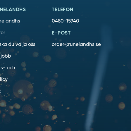
NELANDHS
TELEFON
nelandhs
0480-15940
kor
E-POST
ska du välja oss
order@runelandhs.se
 jobb
ts- och
licy
t