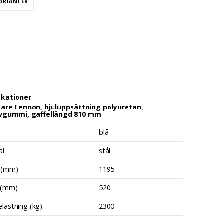
VARIANTER
ikationer
tare Lennon, hjuluppsättning polyuretan,
vgummi, gaffellängd 810 mm
blå
al
stål
 (mm)
1195
 (mm)
520
lastning (kg)
2300