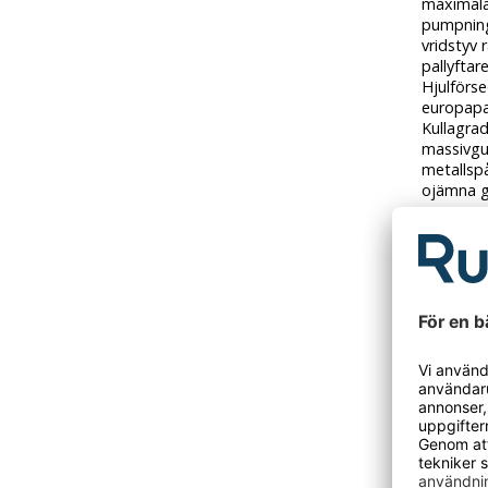
maximala
pumpning
vridstyv 
pallyftar
Hjulförse
europapal
Kullagrad
massivgu
metallsp
ojämna g
- Max. be
- Gaffel
- Lyftom
- Bredd:
- Höjd: 
- Bredd 
- Styrvink
- Rullmat
- Styrhj
- Lasthju
- Lasthj
- Material
- Färg: s