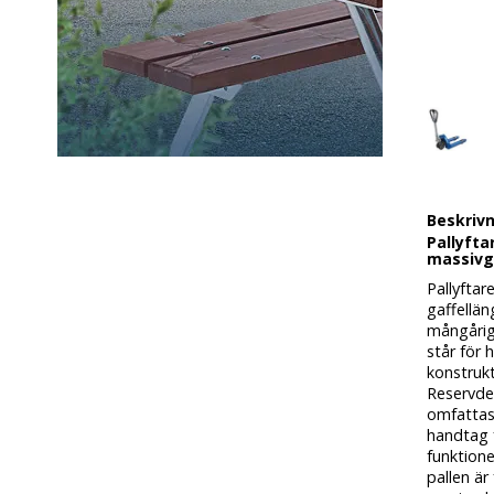
Beskriv
Pallyfta
massivg
Pallyfta
gaffellän
mångårig 
står för 
konstrukt
Reservdel
omfattas 
handtag 
funktione
pallen är