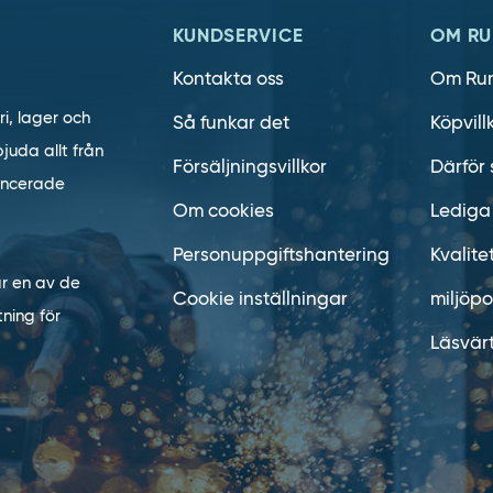
KUNDSERVICE
OM RU
Kontakta oss
Om Ru
ri, lager och
Så funkar det
Köpvill
juda allt från
Försäljningsvillkor
Därför 
vancerade
Om cookies
Lediga
Personuppgiftshantering
Kvalite
är en av de
Cookie inställningar
miljöpo
ning för
Läsvär