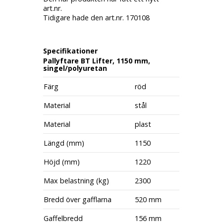
art.nr.
Tidigare hade den art.nr. 170108
Specifikationer
Pallyftare BT Lifter, 1150 mm,
singel/polyuretan
Färg
röd
Material
stål
Material
plast
Längd (mm)
1150
Höjd (mm)
1220
Max belastning (kg)
2300
Bredd över gafflarna
520 mm
Gaffelbredd
156 mm