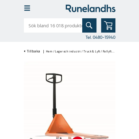
Sök
bland
16
018
produkter
Tel. 0480-15940
Tillbaka
|
Hem
/
Lager och industri
/
Truck & Lyft
/
Pallyftare, Handtruckar & Palldragare