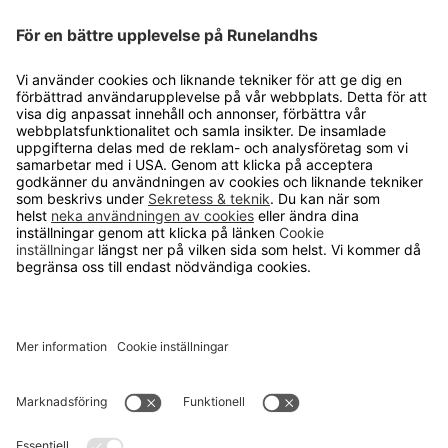
Cookie inställningar
OM RUNELANDHS
Om Runelandhs
Köpvillkor
Därför ska du välja oss
Lediga jobb
Kvalitets- och miljöpolicy
Läsvärt
TELEFON
0480-15940