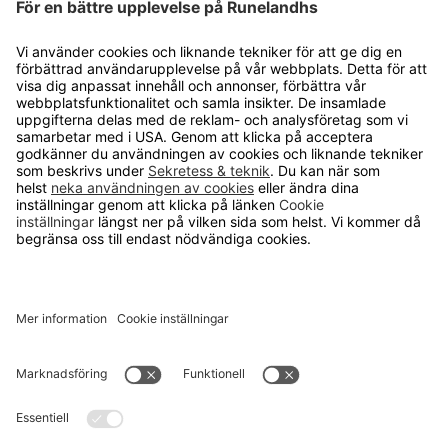
Personuppgiftshantering
Cookie inställningar
OM RUNELANDHS
Om Runelandhs
Köpvillkor
Därför ska du välja oss
Lediga jobb
Kvalitets- och miljöpolicy
Läsvärt
TELEFON