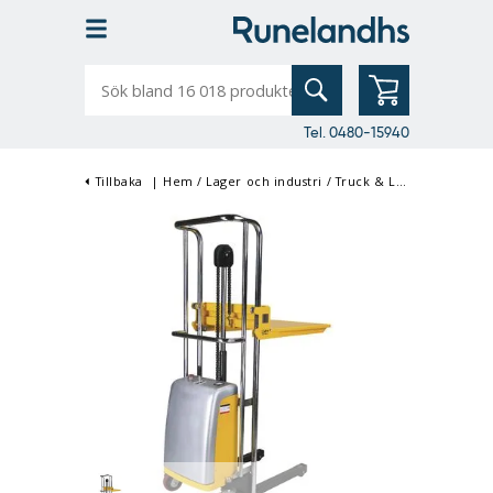
Sök
bland
16
018
produkter
Tel. 0480-15940
Tillbaka
|
Hem
/
Lager och industri
/
Truck & Lyft
/
Ledstaplar