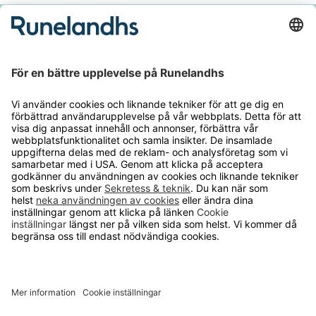
Håll dig inspirerad och ta del av våra
nyheter och kampanjer
E-
postadres
Runelandhs säljer utrustning och inredning