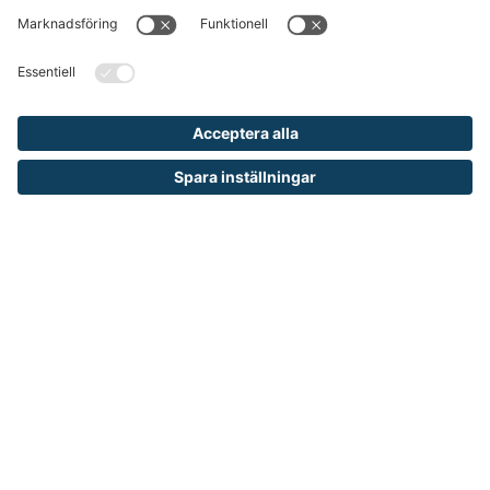
för industri, lager och kontor till företag
och kommuner. Vårt mål är att erbjuda
allt från de enklaste produkterna för din
arbetsplats till avancerade
skräddarsydda lösningar och tjänster.
Vi ingår i den internationella koncernen
TAKKT som är en av de ledande
distanshandlarna inom inredning och
utrustning för arbetsplatser i Europa.
KUNDSERVICE
Kontakta oss