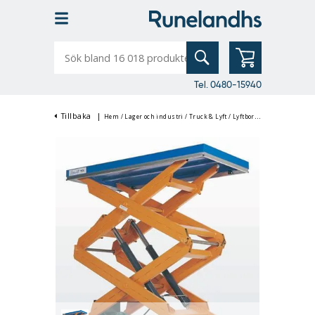
Sök
bland
16
018
produkter
Tel. 0480-15940
Tillbaka
|
Hem
/
Lager och industri
/
Truck & Lyft
/
Lyftbord & Saxlyftbord
/