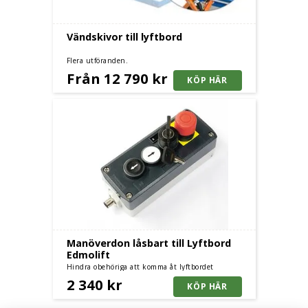
Vändskivor till lyftbord
Flera utföranden.
Från 12 790 kr
Manöverdon låsbart till Lyftbord
Edmolift
Hindra obehöriga att komma åt lyftbordet
2 340 kr