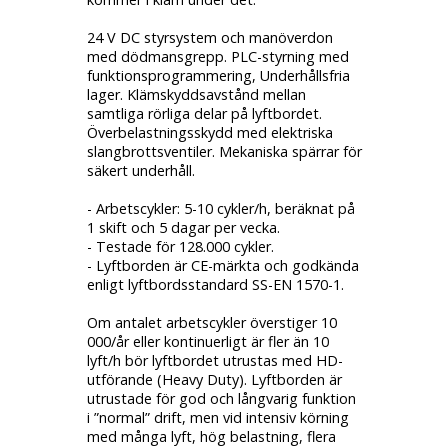
24 V DC styrsystem och manöverdon
med dödmansgrepp. PLC-styrning med
funktionsprogrammering, Underhållsfria
lager. Klämskyddsavstånd mellan
samtliga rörliga delar på lyftbordet.
Överbelastningsskydd med elektriska
slangbrottsventiler. Mekaniska spärrar för
säkert underhåll.
- Arbetscykler: 5-10 cykler/h, beräknat på
1 skift och 5 dagar per vecka.
- Testade för 128.000 cykler.
- Lyftborden är CE-märkta och godkända
enligt lyftbordsstandard SS-EN 1570-1.
Om antalet arbetscykler överstiger 10
000/år eller kontinuerligt är fler än 10
lyft/h bör lyftbordet utrustas med HD-
utförande (Heavy Duty). Lyftborden är
utrustade för god och långvarig funktion
i ”normal” drift, men vid intensiv körning
med många lyft, hög belastning, flera