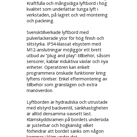
Kraftfulla och mångsidiga lyftbord i hög
kvalitet som underlättar tunga lyft i
verkstaden, på lagret och vid montering
och packning.
Svensktillverkade lyftbord med
pulverlackerade ytor för hög finish och
slitstyrka. IP54-klassat elsystem med
M12-anslutningar möjliggör ett brett
utbud av ”plug and play”-tillbehör, såsom
sensorer, kablar induktiva växlar och nya
enheter. Operatören kan enkelt
programmera önskade funktioner kring
lyftens rörelser. Enkel eftermontering av
tillbehör som gränslägen och extra
manöverdon.
Lyftborden är hydrauliska och utrustade
med elstyrd backventil, sänkhastigheten
är alltid densamma oavsett last.
Klämskyddsramen på bordets undersida
är justerbar och högkänslig vilket
förhindrar att bordet sänks om någon
kommer i kläm under det.