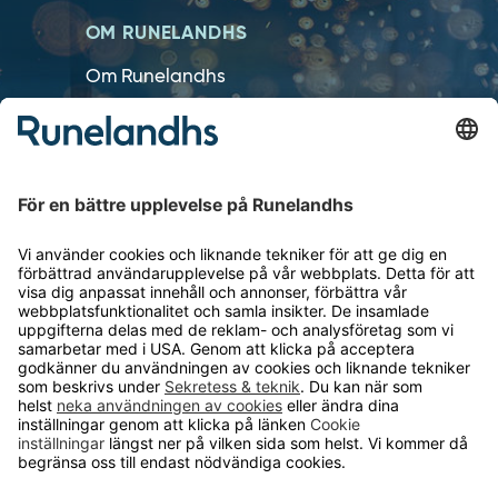
OM RUNELANDHS
Om Runelandhs
Köpvillkor
Därför ska du välja oss
Lediga jobb
Kvalitets- och miljöpolicy
Läsvärt
TELEFON
0480-15940
E-POST