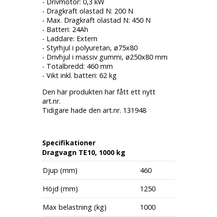
- Drivmotor: 0,3 kW
- Dragkraft olastad N: 200 N
- Max. Dragkraft olastad N: 450 N
- Batteri: 24Ah
- Laddare: Extern
- Styrhjul i polyuretan, ø75x80
- Drivhjul i massiv gummi, ø250x80 mm
- Totalbredd: 460 mm
- Vikt inkl. batteri: 62 kg
Den här produkten har fått ett nytt
art.nr.
Tidigare hade den art.nr. 131948
Specifikationer
Dragvagn TE10, 1000 kg
Djup (mm)
460
Höjd (mm)
1250
Max belastning (kg)
1000