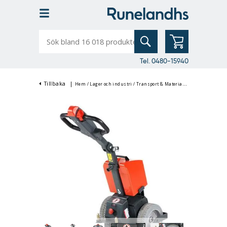
Sök
bland
16
018
produkter
Tel. 0480-15940
Tillbaka
|
Hem
/
Lager och industri
/
Transport & Materialhantering
/
Transp