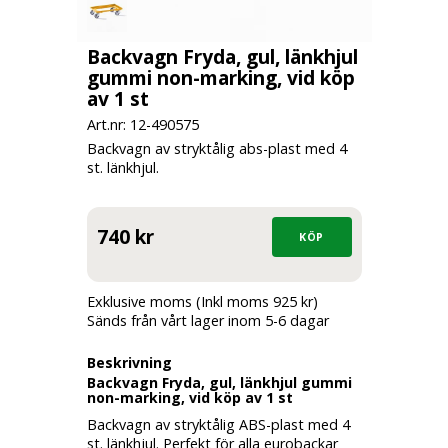
Backvagn Fryda, gul, länkhjul
gummi non-marking, vid köp
av 1 st
Art.nr: 12-
490575
Backvagn av stryktålig abs-plast med 4
st. länkhjul.
740 kr
Exklusive moms (Inkl moms 925 kr)
Sänds från vårt lager inom 5-6 dagar
Beskrivning
Backvagn Fryda, gul, länkhjul gummi
non-marking, vid köp av 1 st
Backvagn av stryktålig ABS-plast med 4
st. länkhjul. Perfekt för alla eurobackar