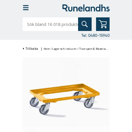
Sök
bland
16
018
produkter
Tel. 0480-15940
Tillbaka
|
Hem
/
Lager och industri
/
Transport & Materialhantering
/
Trallo