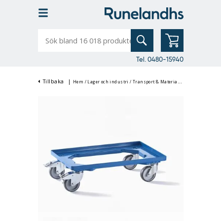
Sök
bland
16
018
produkter
Tel. 0480-15940
Tillbaka
|
Hem
/
Lager och industri
/
Transport & Materialhantering
/
Trallo