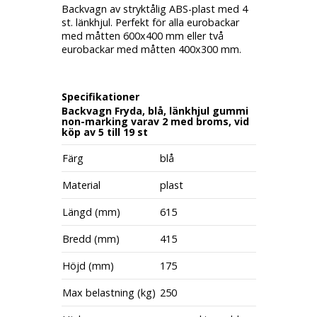
Backvagn av stryktålig ABS-plast med 4
st. länkhjul. Perfekt för alla eurobackar
med måtten 600x400 mm eller två
eurobackar med måtten 400x300 mm.
Specifikationer
Backvagn Fryda, blå, länkhjul gummi
non-marking varav 2 med broms, vid
köp av 5 till 19 st
Färg
blå
Material
plast
Längd (mm)
615
Bredd (mm)
415
Höjd (mm)
175
Max belastning (kg)
250