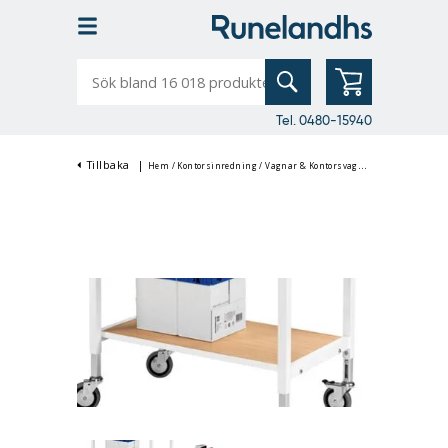
Sök
bland
16
018
produkter
Tel. 0480-15940
Tillbaka
|
Hem
/
Kontorsinredning
/
Vagnar & Kontorsvagnar
/
Rullbord, Serv