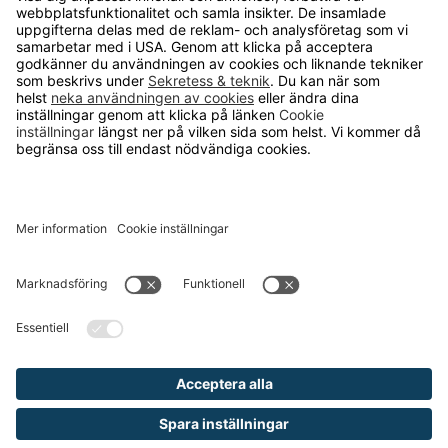
OM RUNELANDHS
Om Runelandhs
Köpvillkor
Därför ska du välja oss
Lediga jobb
Kvalitets- och miljöpolicy
Läsvärt
TELEFON
0480-15940
E-POST