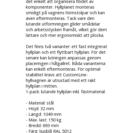
det enkelt att organisera flödet av
komponenter. Hyllplanet monteras
smidigt på vagnens hörnstolpar och kan
även eftermonteras. Tack vare den
lutande utformningen glider smådelar
och arbetsstycken framåt, vilket gör dem
lättare och mer ergonomiskt att plocka.
Det finns två varianter: ett fast integrerat
hyllplan och ett flyttbart hyllplan. För det
senare kan lutningen anpassas genom
placeringen i hålgallret. Båda varianterna
kan enkelt eftermonteras. För optimal
stabilitet krävs att CustomLine-
hyllvagnen är utrustad med ett rakt
hyllplan i mitten.
1-pack: lutande hyllplan inkl. fästmaterial.
- Material: stål
- Höjd: 32 mm
- Längd: 1049 mm
- Max. last: 150 kg
- Bredd: 693 mm
- Färg: ljusblå RAL 5012