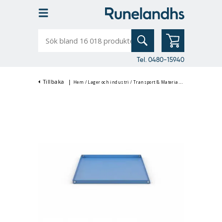
Sök
bland
16
018
produkter
Tel. 0480-15940
Tillbaka
|
Hem
/
Lager och industri
/
Transport & Materialhantering
/
Rullva