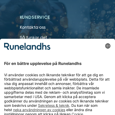
KUNDSERVICE
Kontakta oss
Så funkar det
Försäljningsvillkor
Om cookies
Personuppgiftshantering
Cookie inställningar
OM RUNELANDHS
Om Runelandhs