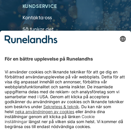
KUNDSERVICE
Kontakta oss
Så funkar det
Försäljningsvillkor
Om cookies
Personuppgiftshantering
Cookie inställningar
OM RUNELANDHS
Om Runelandhs
Köpvillkor