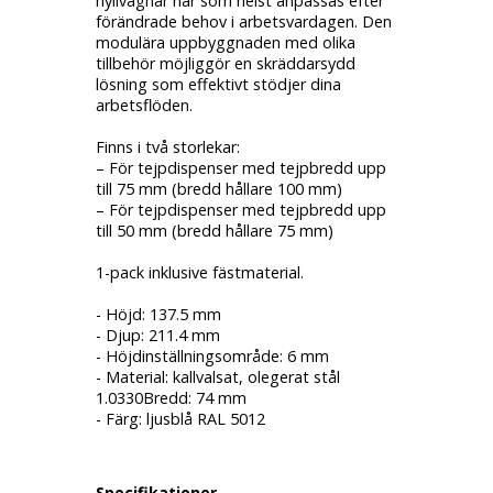
hyllvagnar när som helst anpassas efter
förändrade behov i arbetsvardagen. Den
modulära uppbyggnaden med olika
tillbehör möjliggör en skräddarsydd
lösning som effektivt stödjer dina
arbetsflöden.
Finns i två storlekar:
– För tejpdispenser med tejpbredd upp
till 75 mm (bredd hållare 100 mm)
– För tejpdispenser med tejpbredd upp
till 50 mm (bredd hållare 75 mm)
1-pack inklusive fästmaterial.
- Höjd: 137.5 mm
- Djup: 211.4 mm
- Höjdinställningsområde: 6 mm
- Material: kallvalsat, olegerat stål
1.0330Bredd: 74 mm
- Färg: ljusblå RAL 5012
Specifikationer