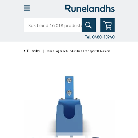
Sök
bland
16
018
produkter
Tel. 0480-15940
Tillbaka
|
Hem
/
Lager och industri
/
Transport & Materialhantering
/
Rullva