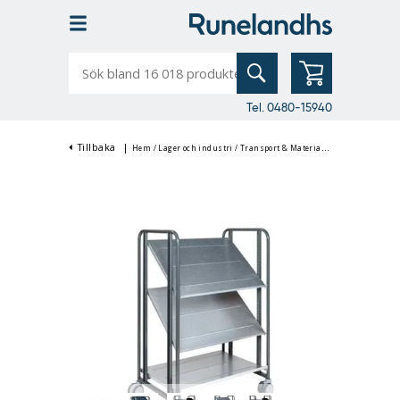
Sök
bland
16
018
produkter
Tel. 0480-15940
Tillbaka
|
Hem
/
Lager och industri
/
Transport & Materialhantering
/
Rullva