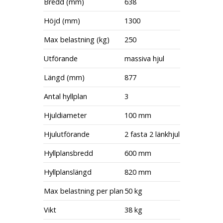
Bredd (mm)
638
Höjd (mm)
1300
Max belastning (kg)
250
Utförande
massiva hjul
Längd (mm)
877
Antal hyllplan
3
Hjuldiameter
100 mm
Hjulutförande
2 fasta 2 länkhjul
Hyllplansbredd
600 mm
Hyllplanslängd
820 mm
Max belastning per plan
50 kg
Vikt
38 kg