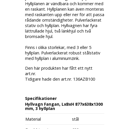
Hyllplanen är vändbara och kommer med
en raskant. Hyllplanen kan även monteras
med raskanten upp eller ner för att passa
rådande omständigheter. Pulverlackerat
stativ och hyllplan. Hyllvagnen har fyra
lättrullade hjul, två länkhjul och två
bromsade hjul.
Finns i olika storlekar, med 3 eller 5
hyllplan. Pulverlackerat robust stålstativ
med hyllplan i aluminiumzink.
Den här produkten har fått ett nytt
art.nr.
Tidigare hade den art.nr. 136AZB100
Specifikationer
Hyllvagn Fangan, LxBxH 877x638x1300
mm, 3 hyllplan
Material
stål