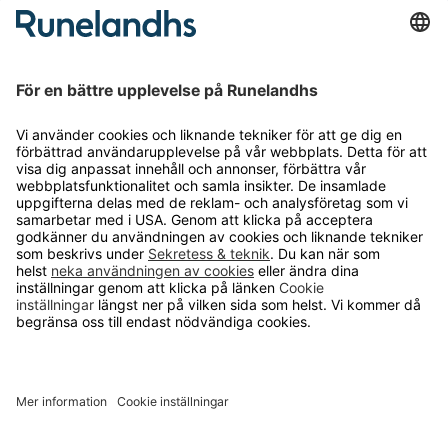
Så funkar det
Försäljningsvillkor
Om cookies
Personuppgiftshantering
Cookie inställningar
OM RUNELANDHS
Om Runelandhs
Köpvillkor
Därför ska du välja oss
Lediga jobb