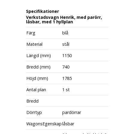
Specifikationer
Verkstadsvagn Henrik, med parörr,
låsbar, med 1 hyllplan
Färg
blå
Material
stål
Längd (mm)
1150
Bredd (mm)
740
Höjd (mm)
1785
Antal plan
1 st
Bredd
Dörrtyp
pardörrar
WagonsEgenskap
låsbar