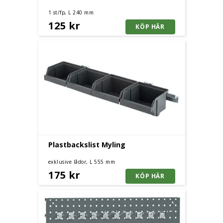
1 st/fp, L 240 mm
125 kr
Plastbackslist Myling
exklusive lådor, L 555 mm
175 kr