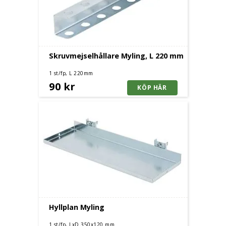
Skruvmejselhållare Myling, L 220 mm
1 st/fp, L 220mm
90 kr
Hyllplan Myling
1 st/fp, LxD 350x120 mm