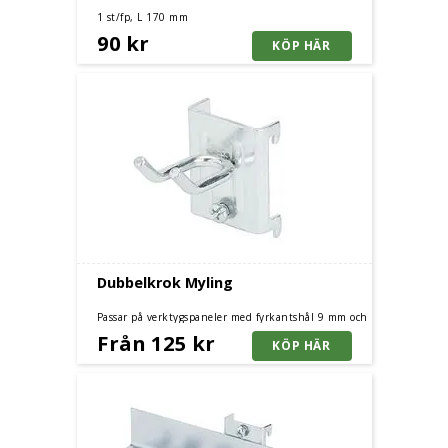
1 st/fp, L 170 mm
90 kr
Dubbelkrok Myling
Passar på verktygspaneler med fyrkantshål 9 mm och
centrumavstånd 38 mm.
Från 125 kr