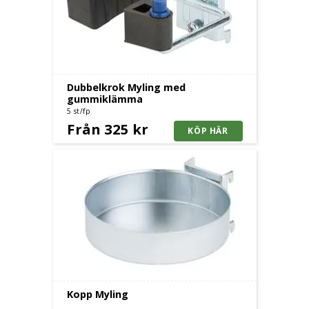
Dubbelkrok Myling med
gummiklämma
5 st/fp
Från 325 kr
Kopp Myling