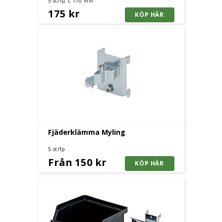
5 st/fp, L 170 mm
175 kr
Fjäderklämma Myling
5 st/fp
Från 150 kr