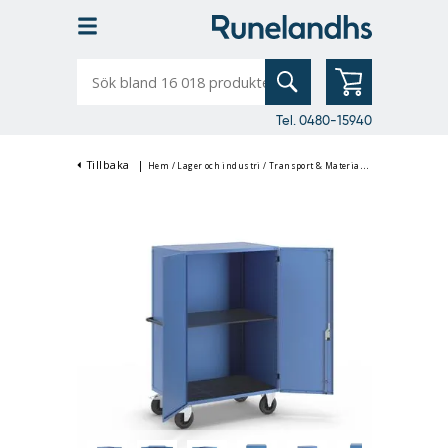
Sök
bland
16
018
produkter
Tel. 0480-15940
Tillbaka
|
Hem
/
Lager och industri
/
Transport & Materialhantering
/
Rullco