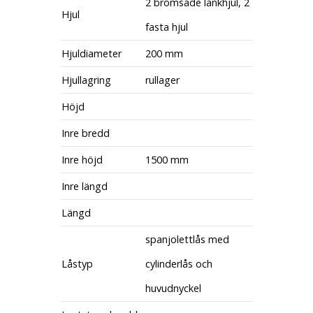
2 bromsade länkhjul, 2
Hjul
fasta hjul
Hjuldiameter
200 mm
Hjullagring
rullager
Höjd
Inre bredd
Inre höjd
1500 mm
Inre längd
Längd
spanjolettlås med
Låstyp
cylinderlås och
huvudnyckel