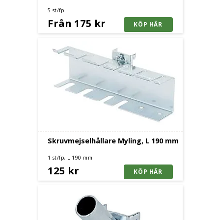
5 st/fp
Från 175 kr
Skruvmejselhållare Myling, L 190 mm
1 st/fp, L 190 mm
125 kr