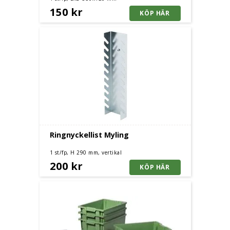
150 kr
Ringnyckellist Myling
1 st/fp, H 290 mm, vertikal
200 kr