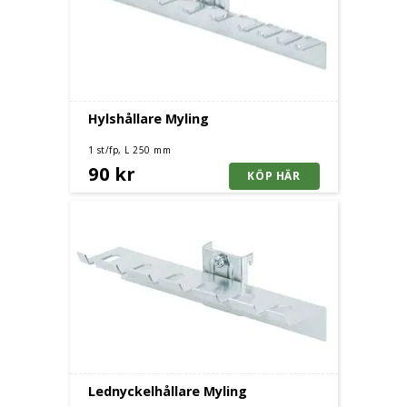
Hylshållare Myling
1 st/fp, L 250 mm
90 kr
Lednyckelhållare Myling