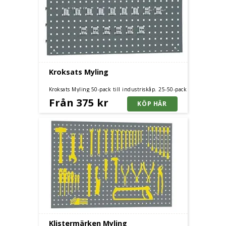
Kroksats Myling
Kroksats Myling 50-pack till industriskåp. 25-50-pack
Från 375 kr
Klistermärken Myling