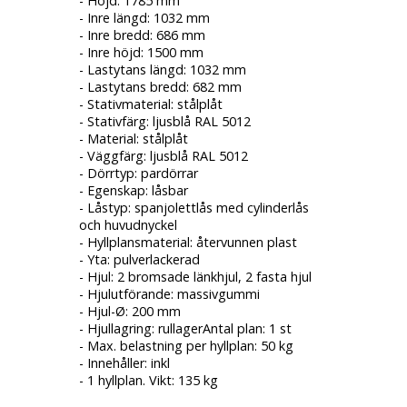
- Höjd: 1785 mm
- Inre längd: 1032 mm
- Inre bredd: 686 mm
- Inre höjd: 1500 mm
- Lastytans längd: 1032 mm
- Lastytans bredd: 682 mm
- Stativmaterial: stålplåt
- Stativfärg: ljusblå RAL 5012
- Material: stålplåt
- Väggfärg: ljusblå RAL 5012
- Dörrtyp: pardörrar
- Egenskap: låsbar
- Låstyp: spanjolettlås med cylinderlås
och huvudnyckel
- Hyllplansmaterial: återvunnen plast
- Yta: pulverlackerad
- Hjul: 2 bromsade länkhjul, 2 fasta hjul
- Hjulutförande: massivgummi
- Hjul-Ø: 200 mm
- Hjullagring: rullagerAntal plan: 1 st
- Max. belastning per hyllplan: 50 kg
- Innehåller: inkl
- 1 hyllplan. Vikt: 135 kg