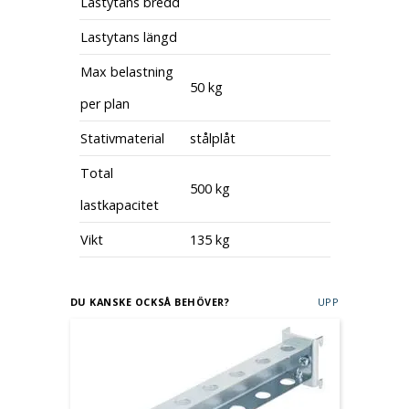
Lastytans bredd
Lastytans längd
Max belastning
50 kg
per plan
Stativmaterial
stålplåt
Total
500 kg
lastkapacitet
Vikt
135 kg
DU KANSKE OCKSÅ BEHÖVER?
UPP