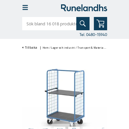
Sök
bland
16
018
produkter
Tel. 0480-15940
Tillbaka
|
Hem
/
Lager och industri
/
Transport & Materialhantering
/
Plockv