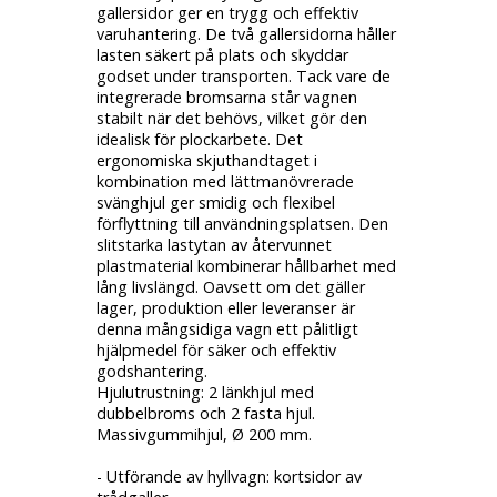
gallersidor ger en trygg och effektiv
varuhantering. De två gallersidorna håller
lasten säkert på plats och skyddar
godset under transporten. Tack vare de
integrerade bromsarna står vagnen
stabilt när det behövs, vilket gör den
idealisk för plockarbete. Det
ergonomiska skjuthandtaget i
kombination med lättmanövrerade
svänghjul ger smidig och flexibel
förflyttning till användningsplatsen. Den
slitstarka lastytan av återvunnet
plastmaterial kombinerar hållbarhet med
lång livslängd. Oavsett om det gäller
lager, produktion eller leveranser är
denna mångsidiga vagn ett pålitligt
hjälpmedel för säker och effektiv
godshantering.
Hjulutrustning:
2 länkhjul med
dubbelbroms och 2 fasta hjul.
Massivgummihjul, Ø 200 mm.
- Utförande av hyllvagn: kortsidor av