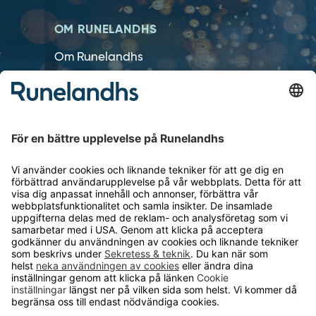
OM RUNELANDHS
Om Runelandhs
Köpvillkor
Därför ska du välja oss
Lediga jobb
Kvalitets- och miljöpolicy
Läsvärt
TELEFON
0480-15940
E-POST