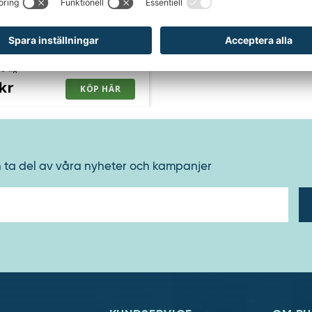
ärra Flexibel,
ngsfria hjul
50 kg
kr
h ta del av våra nyheter och kampanjer
E-
post