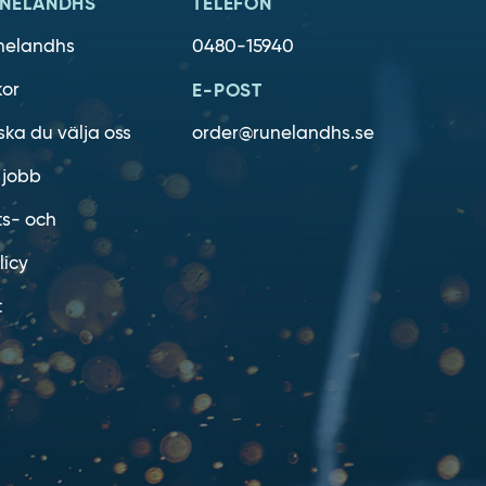
NELANDHS
TELEFON
nelandhs
0480-15940
kor
E-POST
ska du välja oss
order@runelandhs.se
 jobb
ts- och
licy
t