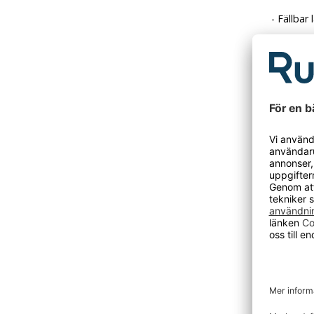
- Fällba
- Vikt 13 
Den här p
Tidigare 
DU KANSKE O