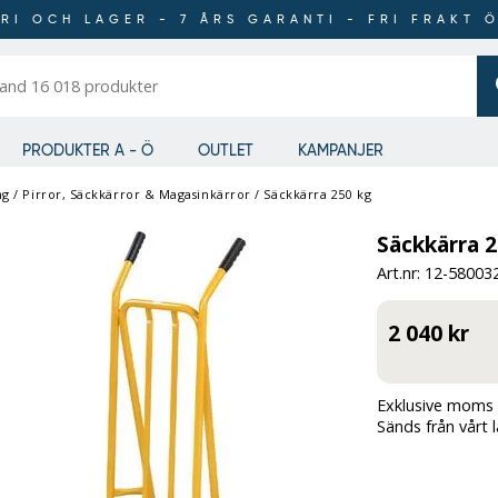
RI OCH LAGER - 7 ÅRS GARANTI - FRI FRAKT 
er
PRODUKTER A - Ö
OUTLET
KAMPANJER
ng
/
Pirror, Säckkärror & Magasinkärror
/
Säckkärra 250 kg
Säckkärra 2
Art.nr: 12-
58003
2 040 kr
Exklusive moms 
Sänds från vårt 