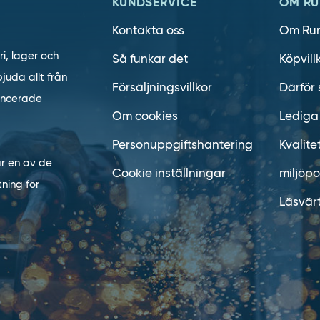
KUNDSERVICE
OM RU
Kontakta oss
Om Ru
ri, lager och
Så funkar det
Köpvill
juda allt från
Försäljningsvillkor
Därför 
vancerade
Om cookies
Lediga
Personuppgiftshantering
Kvalite
är en av de
Cookie inställningar
miljöpo
ning för
Läsvär