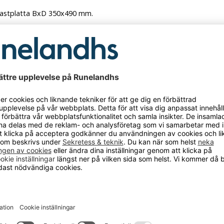
r lastplatta BxD 350x490 mm.
kg.
rodukten har fått ett nytt art.nr.
hade den art.nr. 136467
CKSÅ BEHÖVER?