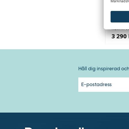
Magasink
punkteri
kapacitet 2
3 290 
Håll dig inspirerad oc