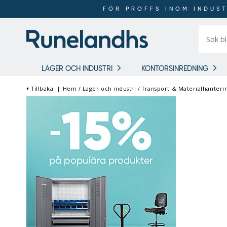
FÖR PROFFS INOM INDUST
Sök
bland
16
018
produkt
LAGER OCH INDUSTRI
KONTORSINREDNING
Tillbaka
|
Hem
/
Lager och industri
/
Transport & Materialhanteri
FÖR PROFFS INOM
INDUSTRI OCH LAGER