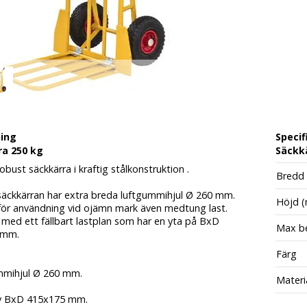
ning
Specif
ra 250 kg
Säckkä
robust säckkärra i kraftig stålkonstruktion .
Bredd
säckkärran har extra breda luftgummihjul Ø 260 mm.
Höjd 
för användning vid ojämn mark även medtung last.
 med ett fällbart lastplan som har en yta på BxD
Max be
 mm.
Färg
mmihjul Ø 260 mm.
Materi
iv BxD 415x175 mm.