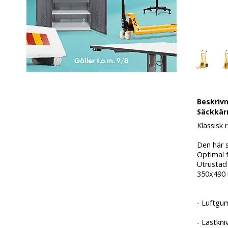
Beskriv
Säckkär
Klassisk 
Den här 
Optimal 
Utrustad
350x490
- Luftgu
- Lastkn