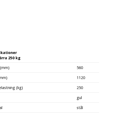
ikationer
rra 250 kg
 (mm)
560
(mm)
1120
lastning (kg)
250
gul
al
stål