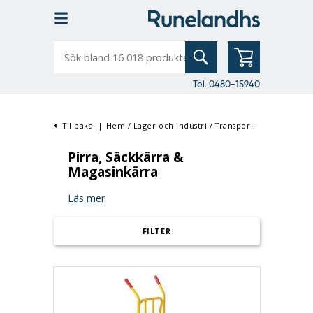
Sök
bland
16
018
produkter
Tel. 0480-15940
Tillbaka
|
Hem
/
Lager och industri
/
Transport & Materialhantering
Pirra, Säckkärra &
Magasinkärra
Läs mer
FILTER