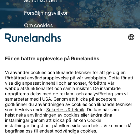
Så funkar det
Försäljningsvillkor
Om cookies
Personuppgiftshantering
Cookie inställningar
OM RUNELANDHS
Om Runelandhs
Köpvillkor
Därför ska du välja oss
Lediga jobb
Kvalitets- och miljöpolicy