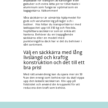
anpassade för transport av kartonger eller
gastuber och extra lätta pirror tillverkade i
aluminium som fungerar optimal som en
bagagekärra. Välkommen!
Våra säckkärror är utmärkta hjälpmedel för
gods och varuhantering på lager och i
butiker. Hos hittar du transportkärror med
lastkapacitet upp till 350 kg och flexibla,
hopfällbara säckkärror som är enkla att
hantera. Behöver du en trappgående
säckkärra eller en modell med
punkteringsfria däck har vi det du behöver i
vårt sortiment.
Välj en säckkärra med lång
livslängd och kraftig
konstruktion och det till ett
bra pris!
Med rätt användning kan du spara mer än 50
% av den energi som behövs när du skall vippa
upp den lastade säckkärran. Kliv upp på
fotstödet och använd din kroppsvikt för att
reducera den kraft som behövs.