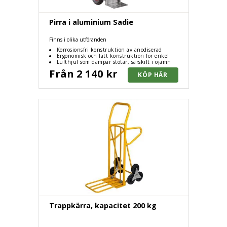
Pirra i aluminium Sadie
Finns i olika utföranden
Korrosionsfri konstruktion av anodiserad
aluminium
Ergonomisk och lätt konstruktion för enkel
hantering
Lufthjul som dämpar stötar, särskilt i ojämn
terräng
Från 2 140 kr
Trappkärra, kapacitet 200 kg