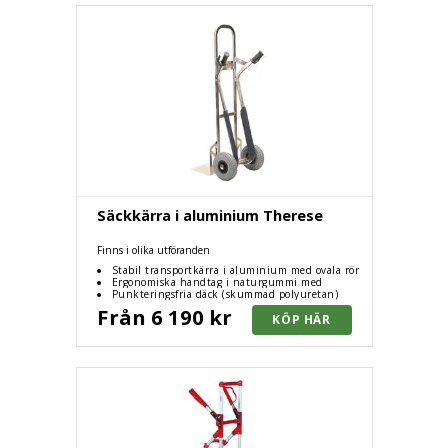
Säckkärra i aluminium Therese
Finns i olika utföranden
Stabil transportkärra i aluminium med ovala rör
Ergonomiska handtag i naturgummi med
handskar som ligger bra i handen
Punkteringsfria däck (skummad polyuretan)
Från 6 190 kr