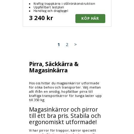
Kraftig trappkärra i stålrörskonstruktion
Uppfällbart lastplan
Handtag och dragbygel
3 240 kr
1
2
>
Pirra, Säckkärra &
Magasinkärra
Hos oss hittar du magasinkärror utformade
för olika behov och transporter. Välj mellan
allt ifrån en smidig, hopfällbar pirra till
kraftiga transportkärror för tunga laster upp
till 350 kg.
Magasinkärror och pirror
till ett bra pris. Stabila och
ergonomiskt utformade!
Vi har pirror för trappor, kärror speciellt