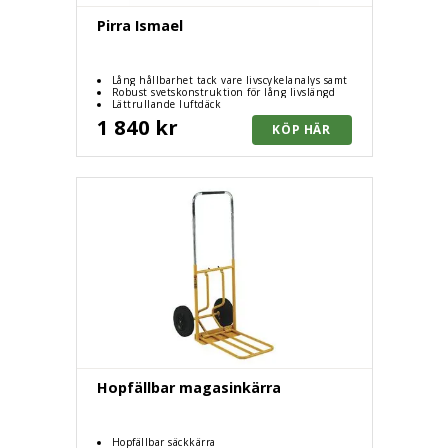
Pirra Ismael
Lång hållbarhet tack vare livscykelanalys samt
god tillgång till reservdelar
Robust svetskonstruktion för lång livslängd
Lättrullande luftdäck
1 840 kr
Hopfällbar magasinkärra
Hopfällbar säckkärra