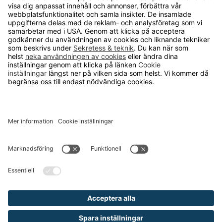
Om Runelandhs
Köpvillkor
Därför ska du välja oss
Lediga jobb
Kvalitets- och miljöpolicy
Läsvärt
TELEFON
0480-15940
E-POST
order@runelandhs.se