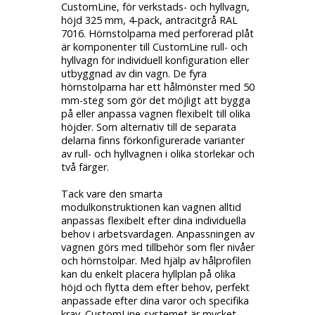
CustomLine, för verkstads- och hyllvagn,
höjd 325 mm, 4-pack, antracitgrå RAL
7016. Hörnstolparna med perforerad plåt
är komponenter till CustomLine rull- och
hyllvagn för individuell konfiguration eller
utbyggnad av din vagn. De fyra
hörnstolparna har ett hålmönster med 50
mm-steg som gör det möjligt att bygga
på eller anpassa vagnen flexibelt till olika
höjder. Som alternativ till de separata
delarna finns förkonfigurerade varianter
av rull- och hyllvagnen i olika storlekar och
två färger.
Tack vare den smarta
modulkonstruktionen kan vagnen alltid
anpassas flexibelt efter dina individuella
behov i arbetsvardagen. Anpassningen av
vagnen görs med tillbehör som fler nivåer
och hörnstolpar. Med hjälp av hålprofilen
kan du enkelt placera hyllplan på olika
höjd och flytta dem efter behov, perfekt
anpassade efter dina varor och specifika
krav. CustomLine-systemet är mycket