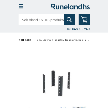
Sök
bland
16
018
produkter
Tel. 0480-15940
Tillbaka
|
Hem
/
Lager och industri
/
Transport & Materialhantering
/
Hyllva