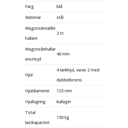
Färg
blå
Material
stål
WagonsAntalBe
2 st
hallare
WagonsBehallar
40 mm
ensHojd
4 länkhjul, varav 2 med
Hjul
dubbelbroms
Hjuldiameter
125 mm
Hjullagring
kullager
Total
150 kg
lastkapacitet