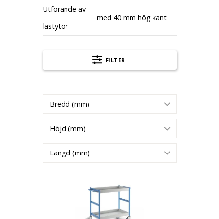
Utförande av
med 40 mm hög kant
lastytor
FILTER
Bredd (mm)
Höjd (mm)
Längd (mm)
Bordsvagn med tråg Kristina, volym 10 l, 2 t