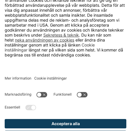
OM RUNELANDHS
Om Runelandhs
Köpvillkor
Därför ska du välja oss
Lediga jobb
Kvalitets- och miljöpolicy
Läsvärt
TELEFON
0480-15940
E-POST
order@runelandhs.se