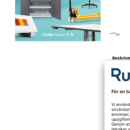
Beskriv
Väggfäst
375 mm
Väggfäste
mm.
- Material
- Färg: 