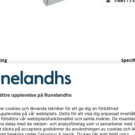
FINNS I 3 
ning
Specif
e U-bygel för väggstege Emilio, justerbar, 275 –
Väggfä
375 
 U-bygel för väggstege Emilio, justerbar, 275 – 375
Färg
: stål
Materi
–Bredd: 375 mm
Bredd
Bredd
Materi