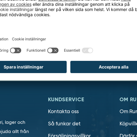
h ta del av våra nyheter och kampanjer
E-
post
KUNDSERVICE
OM RU
Kontakta oss
Om Ru
ri, lager och
Så funkar det
Köpvill
juda allt från
Försäljningsvillkor
Därför 