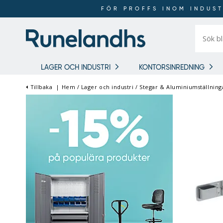
FÖR PROFFS INOM INDUST
Sök
bland
16
018
produkt
LAGER OCH INDUSTRI
KONTORSINREDNING
Tillbaka
|
Hem
/
Lager och industri
/
Stegar & Aluminiumställning
FÖR PROFFS INOM
INDUSTRI OCH LAGER