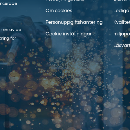
vancerade
Om cookies
Lediga
Personuppgiftshantering
Kvalite
är en av de
Cookie inställningar
miljöpo
ning för
Läsvär