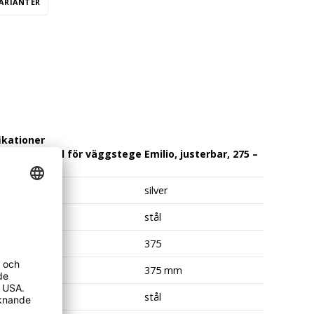
VARIANTER
ikationer
ste U-bygel för väggstege Emilio, justerbar, 275 –
mm
silver
al
stål
 (mm)
375
375 mm
al
stål