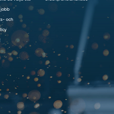
 jobb
ts- och
licy
t