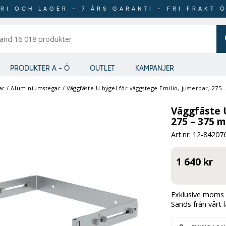
RI OCH LAGER - 7 ÅRS GARANTI - FRI FRAKT 
er
PRODUKTER A - Ö
OUTLET
KAMPANJER
ar
/
Aluminiumstegar
/
Väggfäste U-bygel för väggstege Emilio, justerbar, 275
Väggfäste U
275 – 375 
Art.nr: 12-
84207
1 640 kr
Exklusive moms 
Sänds från vårt 