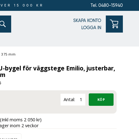
Tel. 0480-15940
ÖVER 15 000 KR
SKAPA KONTO
LOGGA IN
 – 375 mm
-bygel för väggstege Emilio, justerbar,
mm
6
Antal:
(Inkl moms 2 050 kr)
lager inom 2 veckor