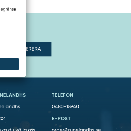
adress"
NELANDHS
TELEFON
nelandhs
0480-15940
kor
E-POST
ska du välja oss
order@runelandhs.se