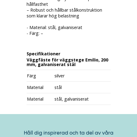
hållfasthet
– Robust och hållbar stålkonstruktion
som klarar hög belastning
- Material: stål, galvaniserat
- Färg: –
Specifikationer
Väggfäste för väggstege Emilio, 200
mm, galvaniserat stål
Färg
silver
Material
stål
Material
stål, galvaniserat
Håll dig inspirerad och ta del av våra