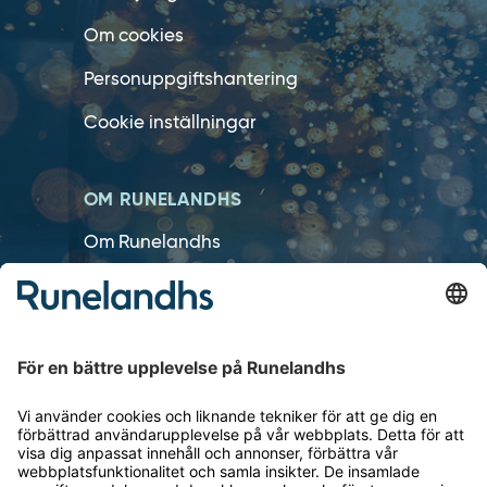
Om cookies
Personuppgiftshantering
Cookie inställningar
OM RUNELANDHS
Om Runelandhs
Köpvillkor
Därför ska du välja oss
Lediga jobb
Kvalitets- och miljöpolicy
Läsvärt