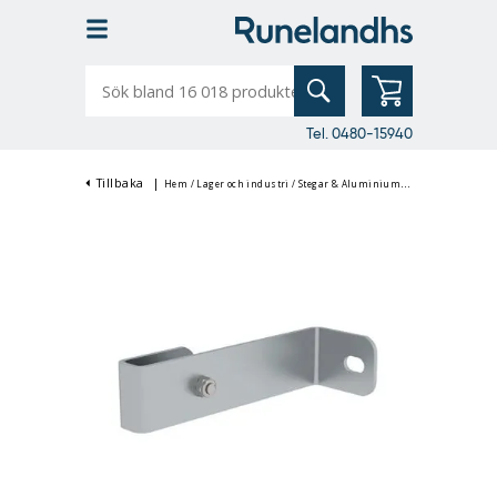
Sök
bland
16
018
produkter
Tel. 0480-15940
Tillbaka
|
Hem
/
Lager och industri
/
Stegar & Aluminiumställningar
/
Alum