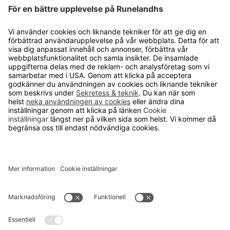
Lediga jobb
Kvalitets- och miljöpolicy
Läsvärt
TELEFON
0480-15940
E-POST
order@runelandhs.se
;