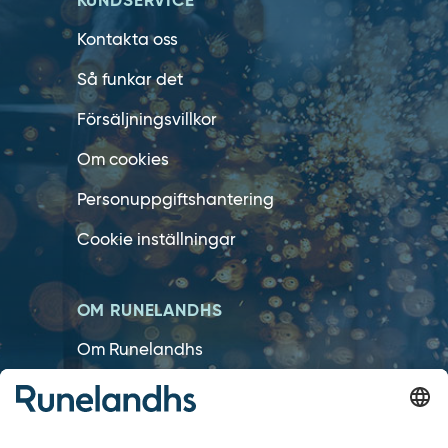
KUNDSERVICE
Kontakta oss
Så funkar det
Försäljningsvillkor
Om cookies
Personuppgiftshantering
Cookie inställningar
OM RUNELANDHS
Om Runelandhs
Köpvillkor
Därför ska du välja oss