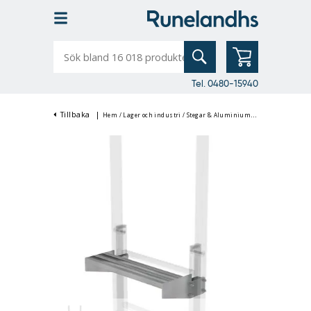
Sök
bland
16
018
produkter
Tel. 0480-15940
Tillbaka
|
Hem
/
Lager och industri
/
Stegar & Aluminiumställningar
/
Alum