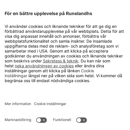
Cookie inställningar
OM RUNELANDHS
Om Runelandhs
Köpvillkor
Därför ska du välja oss
Lediga jobb
Kvalitets- och miljöpolicy
Läsvärt
TELEFON
0480-15940