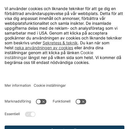
Kvalitets- och miljöpolicy
Läsvärt
TELEFON
0480-15940
E-POST
order@runelandhs.se
;