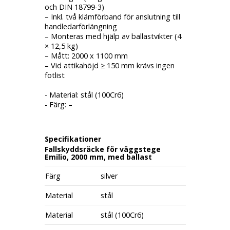
och DIN 18799-3)
– Inkl. två klämförband för anslutning till
handledarförlängning
– Monteras med hjälp av ballastvikter (4
× 12,5 kg)
– Mått: 2000 x 1100 mm
– Vid attikahöjd ≥ 150 mm krävs ingen
fotlist
- Material: stål (100Cr6)
- Färg: –
Specifikationer
Fallskyddsräcke för väggstege
Emilio, 2000 mm, med ballast
Färg
silver
Material
stål
Material
stål (100Cr6)