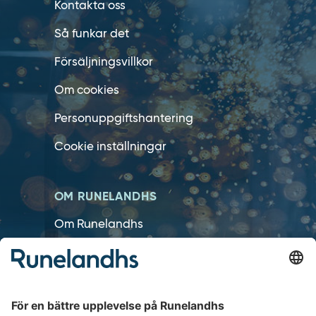
Kontakta oss
Så funkar det
Försäljningsvillkor
Om cookies
Personuppgiftshantering
Cookie inställningar
OM RUNELANDHS
Om Runelandhs
Köpvillkor
Därför ska du välja oss
Lediga jobb