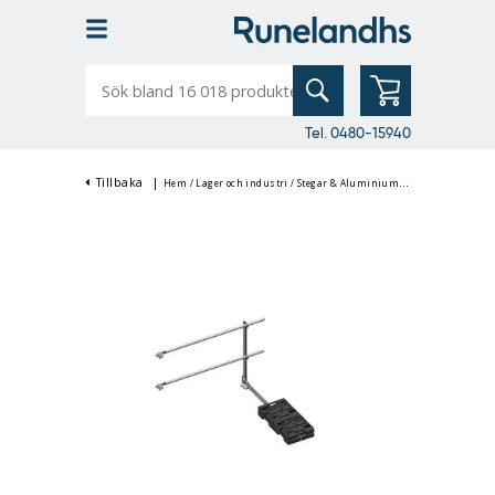
Sök
bland
16
018
produkter
Tel. 0480-15940
Tillbaka
|
Hem
/
Lager och industri
/
Stegar & Aluminiumställningar
/
Alum