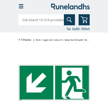
Sök
bland
16
018
produkter
Tel. 0480-15940
Tillbaka
|
Hem
/
Lager och industri
/
Säkerhet & Skydd
/
Skyltar & Märkning
/