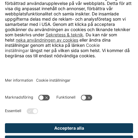
Om Runelandhs
Köpvillkor
Därför ska du välja oss
Lediga jobb
Kvalitets- och miljöpolicy
Läsvärt
TELEFON
0480-15940
E-POST
order@runelandhs.se