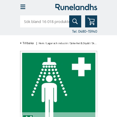
Sök
bland
16
018
produkter
Tel. 0480-15940
Tillbaka
|
Hem
/
Lager och industri
/
Säkerhet & Skydd
/
Skyltar & Märkning
/