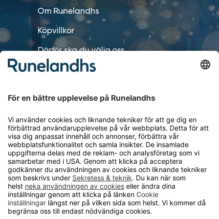
Om Runelandhs
Köpvillkor
Därför ska du välja oss
Lediga jobb
Kvalitets- och miljöpolicy
Läsvärt
TELEFON
0480-15940
E-POST
order@runelandhs.se