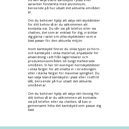
varianter förstärkta med aluminium,
beroende på hur utsatt det aktuella området
är.
Om du behöver hjälp att välja rätt skyddslister
för ditt behov så är du välkommen att
kontakta oss. Du når oss på telefon eller via
chatten, det som är enklast för dig, vi stöttar
dig gärna i valet om vilka skyddslister som vi
bäst passar för den aktuella miljön.
Inom kantskydd finner du olika typer av hörn-
och kantskydd i olika material, anpassade för
användning i allt från lagerlokaler och
produktionsområden till tungt trafikerade
områden. Vi har till exempel hörnskyddslister
i olika färger för att smälta in i inredningen
eller i starka färger för maximal synlighet. Du
kan välja bland kantskydd i plast eller rostfritt
stål, beroende på hur utsatt det aktuella
området är.
Om du behöver hjälp att välja rätt lösning för
ditt behov så är du välkommen att kontakta
oss på telefon eller via chatten, så kan vi
gemensamt hitta det kantskydd som passar dig
bäst.