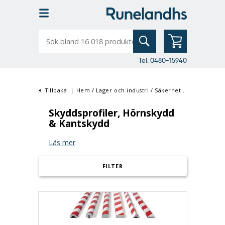
Sök
bland
16
018
produkter
Tel. 0480-15940
Tillbaka
|
Hem
/
Lager och industri
/
Säkerhet & Skydd
/
Skyd
Skyddsprofiler, Hörnskydd
& Kantskydd
Läs mer
FILTER