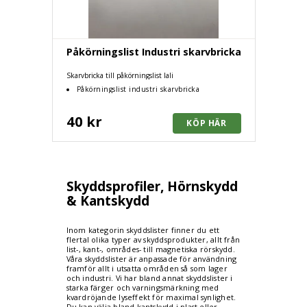
Påkörningslist Industri skarvbricka
Skarvbricka till påkörningslist lali
Påkörningslist industri skarvbricka
40 kr
Skyddsprofiler, Hörnskydd
& Kantskydd
Inom kategorin skyddslister finner du ett
flertal olika typer av skyddsprodukter, allt från
list-, kant-, områdes- till magnetiska rörskydd.
Våra skyddslister är anpassade för användning
framför allt i utsatta områden så som lager
och industri. Vi har bland annat skyddslister i
starka färger och varningsmärkning med
kvardröjande lyseffekt för maximal synlighet.
Du kan välja bland kantskydd i plast eller