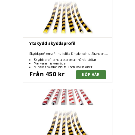
Ytskydd skyddsprofil
Skyddsprofilerna finns i olika längder och utföranden.
tillverkade av återvunnet pu-skum och passar lika bra för
Skyddsprofilerna absorberar hårda stötar
inomhusbruk som utomhusbruk.
Markerar riskområden
Minskar skador vid fall och kollisioner
Från 450 kr