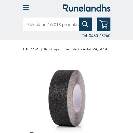
Sök
bland
16
018
produkter
Tel. 0480-15940
Tillbaka
|
Hem
/
Lager och industri
/
Säkerhet & Skydd
/
Markering & Halkskyddstejp