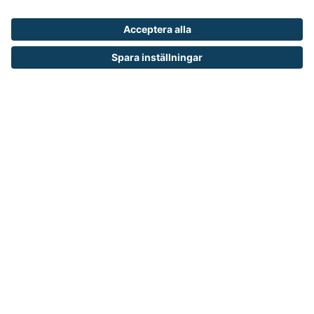
Från 450 kr
passar lika bra för inomhusbruk som utomhusbruk.
Första Hjälpen Tavla Cederroth
lämplig för mindre utrymmen som till exempelvis
arbetsfordon
690 kr