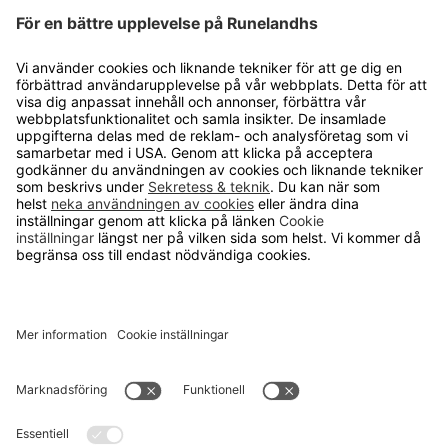
Reflexväst
Brador One size, 5 st/fp, kardborreknäppning
590 kr
Ytskydd skyddsprofil
Skyddsprofilerna finns i olika längder och
utföranden. Tillverkade av återvunnet PU-skum och