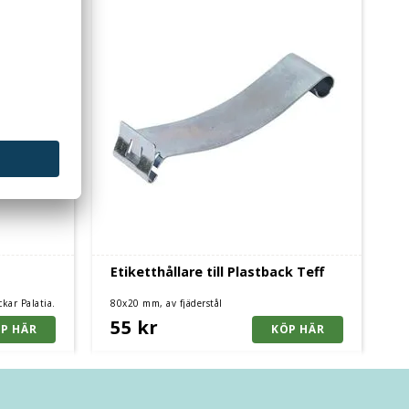
Etiketthållare till Plastback Teff
ckar Palatia.
80x20 mm, av fjäderstål
ekar.
55 kr