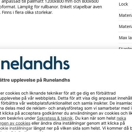
n anpassad till pallmått 1200x800 mm och 800x600
Lock
format. Lämplig för rullbanor. Enkelt stapelbar även
Finns i flera olika storlekar.
Materi
Materi
Max la
Stapli
Tempe
Utföra
Bredd
Utföra
Innerm
CKSÅ BEHÖVER?