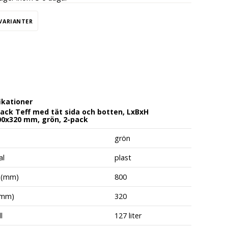
 VARIANTER
ikationer
ack Teff med tät sida och botten, LxBxH
00x320 mm, grön, 2-pack
grön
al
plast
 (mm)
800
(mm)
320
l
127 liter