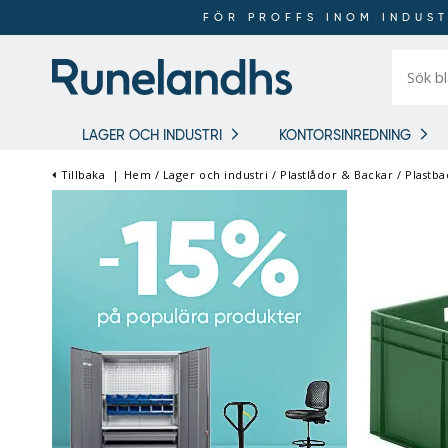
FÖR PROFFS INOM INDUST
Sök
bland
16
018
produkt
LAGER OCH INDUSTRI
KONTORSINREDNING
Tillbaka
|
Hem
/
Lager och industri
/
Plastlådor & Backar
/
Plastba
FÖR PROFFS INOM
INDUSTRI OCH LAGER