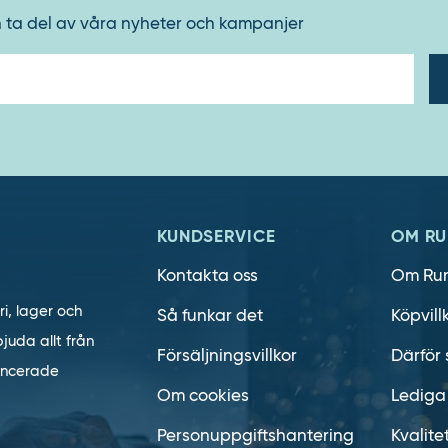
h ta del av våra nyheter och kampanjer
E-
post
KUNDSERVICE
OM RU
Kontakta oss
Om Ru
ri, lager och
Så funkar det
Köpvill
juda allt från
Försäljningsvillkor
Därför 
vancerade
Om cookies
Lediga
Personuppgiftshantering
Kvalite