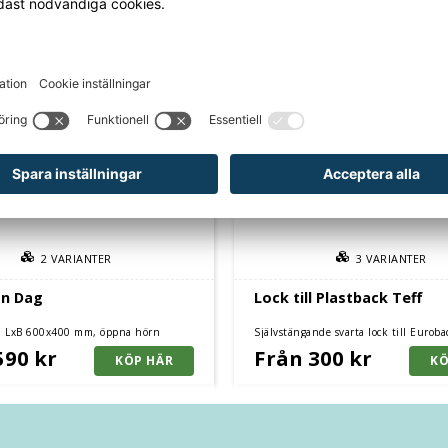
2
VARIANTER
3
VARIANTER
n Dag
Lock till Plastback Teff
, LxB 600x400 mm, öppna hörn
Självstängande svarta lock till Euroba
Säljs i 5-pack, finns i flera olika storl
590 kr
Från 300 kr