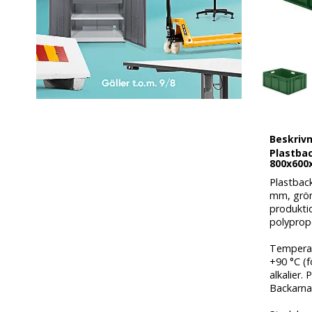
Beskriv
Plastbac
800x600
Plastbac
mm, grön,
produktio
polyprope
Temperatu
+90 °C (f
alkalier.
Backarna 