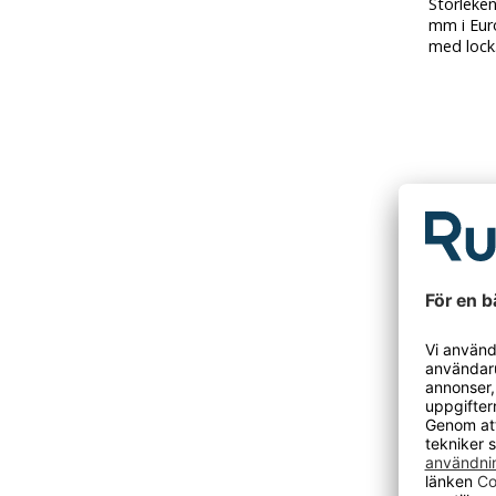
Storleke
mm i Euro
med lock. 
DU KANSKE O