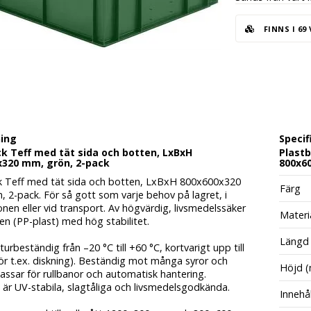
FINNS I 69
ning
Specif
k Teff med tät sida och botten, LxBxH
Plastb
x320 mm, grön, 2-pack
800x6
k Teff med tät sida och botten, LxBxH 800x600x320
Färg
 2-pack. För så gott som varje behov på lagret, i
nen eller vid transport. Av högvärdig, livsmedelssäker
Materi
n (PP-plast) med hög stabilitet.
Längd
rbeständig från –20 °C till +60 °C, kortvarigt upp till
ör t.ex. diskning). Beständig mot många syror och
Höjd 
 Passar för rullbanor och automatisk hantering.
är UV-stabila, slagtåliga och livsmedelsgodkända.
Innehål