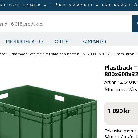
RI OCH LAGER - 7 ÅRS GARANTI - FRI FRAKT 
er
PRODUKTER A - Ö
OUTLET
KAMPANJER
ckar
/
Plastback Teff med tät sida och botten, LxBxH 800x600x320 mm, grön, 
Plastback T
800x600x32
Art.nr: 12-
51040
Alltid minst 7års
1 090 kr
Exklusive moms 
Sänds från vårt 