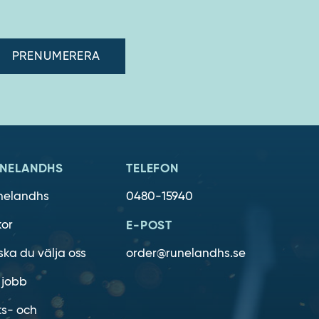
adress"
NELANDHS
TELEFON
nelandhs
0480-15940
kor
E-POST
ska du välja oss
order@runelandhs.se
 jobb
ts- och