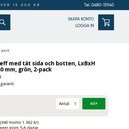
Tel. 0480-15940
ÖVER 15 000 KR
SKAPA KONTO
LOGGA IN
2-pack
eff med tät sida och botten, LxBxH
0 mm, grön, 2-pack
4
 garanti
Antal:
(Inkl moms 1 362 kr)
lager inom 5-6 dagar