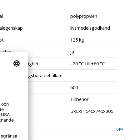
al
polypropylen
alegenskap
livsmedelsgodkänd
st
125 kg
ngsbar
ja
raturbeständighet
–20 °C till +60 °C
nde av staplingsbara behållare
 (mm)
600
nde
Tillbehör
ått
BxLxH 545x740x305
UPP