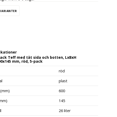
 VARIANTER
ikationer
ack Teff med tät sida och botten, LxBxH
0x145 mm, röd, 5-pack
röd
al
plast
 (mm)
600
(mm)
145
l
26 liter