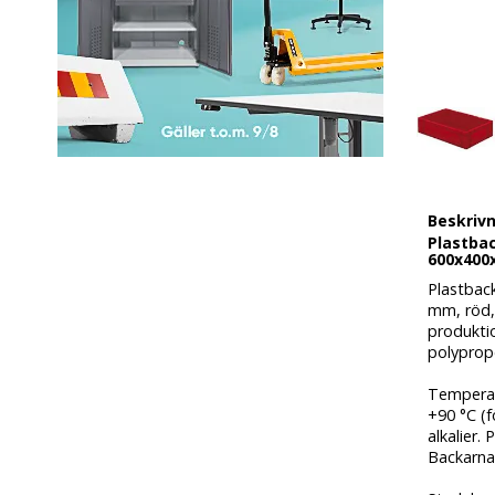
Beskriv
Plastbac
600x400
Plastbac
mm, röd, 
produktio
polyprope
Temperatu
+90 °C (f
alkalier.
Backarna 