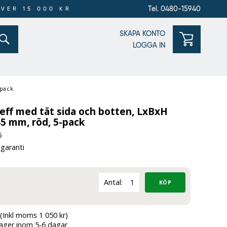
Tel. 0480-15940
ÖVER 15 000 KR
SKAPA KONTO
LOGGA IN
-pack
eff med tät sida och botten, LxBxH
5 mm, röd, 5-pack
5
 garanti
Antal:
(Inkl moms 1 050 kr)
lager inom 5-6 dagar