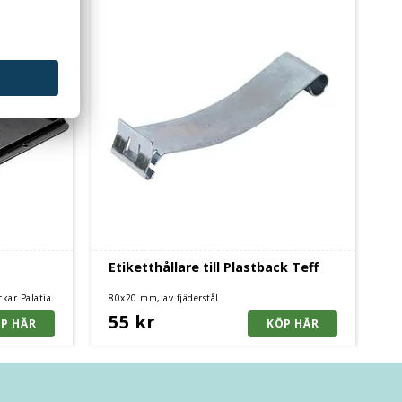
Etiketthållare till Plastback Teff
ckar Palatia.
80x20 mm, av fjäderstål
ekar.
55 kr