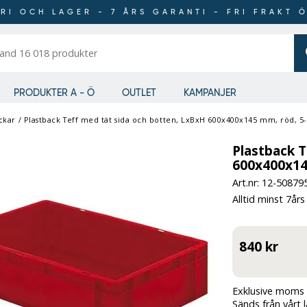
RI OCH LAGER - 7 ÅRS GARANTI - FRI FRAKT 
er
PRODUKTER A - Ö
OUTLET
KAMPANJER
ckar
/
Plastback Teff med tät sida och botten, LxBxH 600x400x145 mm, röd, 5
Plastback T
600x400x14
Art.nr: 12-
50879
Alltid minst 7års
840 kr
Exklusive moms 
Sänds från vårt 