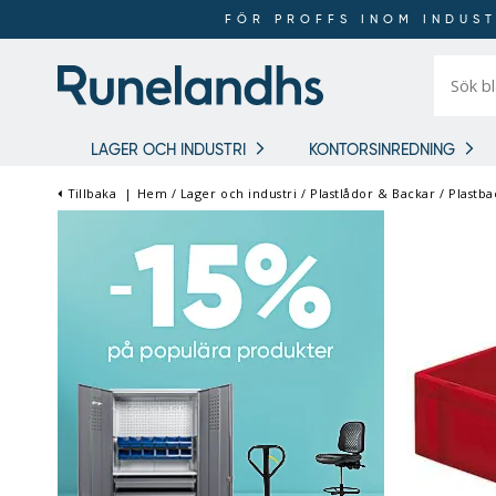
FÖR PROFFS INOM INDUST
Sök
bland
16
018
produkt
LAGER OCH INDUSTRI
KONTORSINREDNING
Tillbaka
|
Hem
/
Lager och industri
/
Plastlådor & Backar
/
Plastba
FÖR PROFFS INOM
INDUSTRI OCH LAGER