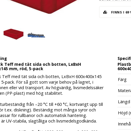
FINNS I 69
ning
Specif
k Teff med tät sida och botten, LxBxH
Plastb
x145 mm, röd, 5-pack
600x40
k Teff med tät sida och botten, LxBxH 600x400x145
Färg
5-pack. För så gott som varje behov på lagret, i
nen eller vid transport. Av högvärdig, livsmedelssäker
Materi
n (PP-plast) med hög stabilitet.
Längd
rbeständig från –20 °C till +60 °C, kortvarigt upp till
ör t.ex. diskning). Beständig mot många syror och
Höjd 
 Passar för rullbanor och automatisk hantering.
är UV-stabila, slagtåliga och livsmedelsgodkända.
Innehål