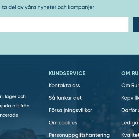
h ta del av våra nyheter och kampanjer
E-
post
KUNDSERVICE
OM RU
Kontakta oss
Om Ru
ri, lager och
Så funkar det
Köpvill
juda allt från
Försäljningsvillkor
Därför 
vancerade
Om cookies
Lediga
Personuppgiftshantering
Kvalite