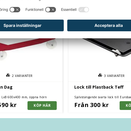
2
VARIANTER
3
VARIANTER
n Dag
Lock till Plastback Teff
, LxB 600x400 mm, öppna hörn
Självstängande svarta lock till Euroba
Säljs i 5-pack, finns i flera olika storl
590 kr
Från 300 kr