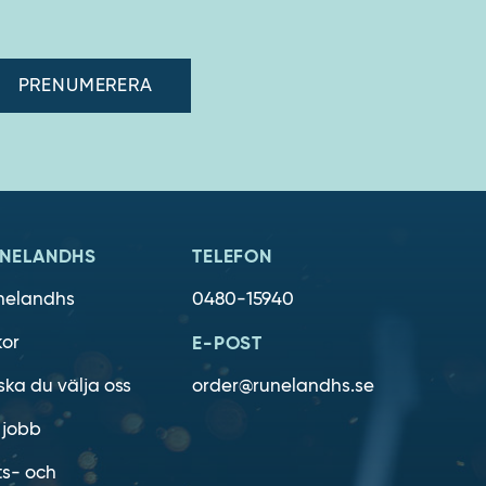
adress"
NELANDHS
TELEFON
nelandhs
0480-15940
kor
E-POST
ska du välja oss
order@runelandhs.se
 jobb
ts- och