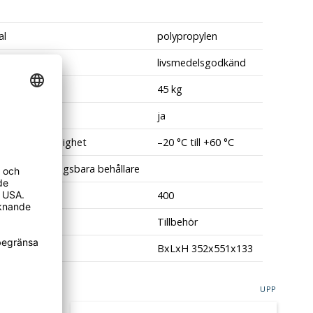
al
polypropylen
alegenskap
livsmedelsgodkänd
st
45 kg
ngsbar
ja
raturbeständighet
–20 °C till +60 °C
nde av staplingsbara behållare
 (mm)
400
nde
Tillbehör
ått
BxLxH 352x551x133
UPP