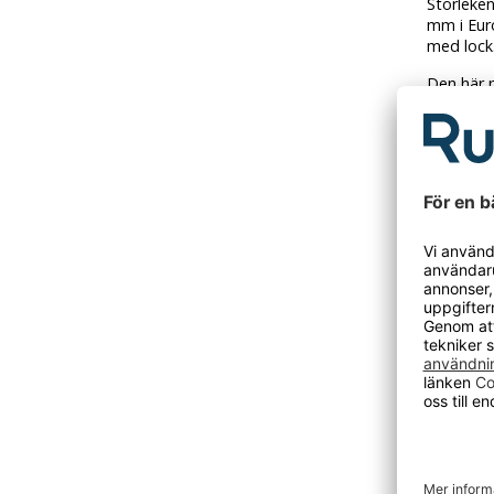
Storleke
mm i Euro
med lock. 
Den här p
Tidigare
DU KANSKE O