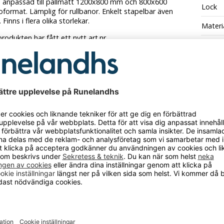
n anpassad till pallmått 1200x800 mm och 800x600
Lock
format. Lämplig för rullbanor. Enkelt stapelbar även
Finns i flera olika storlekar.
Materi
rodukten har fått ett nytt art.nr.
Materi
 hade den art.nr. 637AAK105
Max la
Stapli
Tempe
Utföra
Bredd
Utföra
Innerm
CKSÅ BEHÖVER?